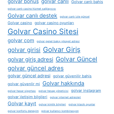
golvar bonus
golvar canli
Golvar canlı bahis
golvar canlı casino hizmet sağlayıcısı
Golvar canlı destek
golvar canlı i̇zle güncel
Golvar casino
golvar casino oyunları
Golvar Casino Sitesi
golvar com
golvar genel bakış şikayet adresi
Golvar Giriş
golvar girisi
Golvar Güncel
golvar giriş adresi
golvar güncel adres
golvar güncel adresi
golvar güvenilir bahis
Golvar hakkında
golvar güvenlir mi
golvar instagram
golvar hasar sigortası
golvar hesap yöneticisi
golvar i̇letişim bilgileri
golvar i̇nternet adresleri
Golvar kayıt
golvar kimlik bilgileri
golvar klasik oyunlar
golvar konforlu deneyim
golvar kullanıcı kombinasyon