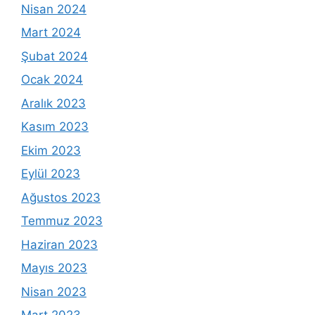
Nisan 2024
Mart 2024
Şubat 2024
Ocak 2024
Aralık 2023
Kasım 2023
Ekim 2023
Eylül 2023
Ağustos 2023
Temmuz 2023
Haziran 2023
Mayıs 2023
Nisan 2023