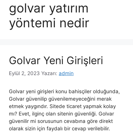
golvar yatırım
yöntemi nedir
Golvar Yeni Girişleri
Eylül 2, 2023
Yazarı:
admin
Golvar yeni girişleri konu bahisçiler olduğunda,
Golvar güvenilip güvenilemeyeceğini merak
etmek yaygındır. Sitede ticaret yapmak kolay
mı? Evet, ilginç olan sitenin güvenliği. Golvar
güvenilir mi sorusunun cevabına göre direkt
olarak sizin için faydalı bir cevap verilebilir.