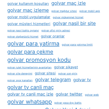
golvar maç izle
golvar kullanım koşulları
golvar maç izleme
golvar mağdur sitesi
golvar mobil apk
golvar mobil uygulamalar
golvar mükemmel hizmet
golvar nasil bir site
golvar müşteri hizmetleri
golvar nasıl bahis oynanır
golvar ofisi giriş adresi
golvar oranlar
golvar olağanüstü hizmet
golvar para yatirma
golvar para yatırma limiti
golvar para çekme
golvar promosyon kodu
golvar sikayet
golvar rulet hizmetlerinin avantajları
golvar sitesi
golvar site deneyimi
golvar son giriş
golvar telegram
golvar tv
golvar spor kanalları
golvar tv canli maç
golvar tv canli maç izle
golvar twitter
golvar web
golvar whatsapp
golvar yasa dışı bahis