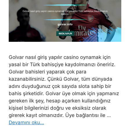
Golvar nasıl giriş yapılır casino oynamak için
yasal bir Türk bahisçiye kaydolmanızı öneririz.
Golvar bahisleri yaparak çok para
kazanabilirsiniz. Çünkü Golvar, tüm dünyada
adını duyduğunuz çok sayıda slota sahip bir
bahis şirketidir. Golvar üye olmak için yapmanız
gereken ilk şey, hesap açarken kullandığınız
kişisel bilgilerinizi doğru ve eksiksiz olarak
girerek kayıt olmanızdır. Üye bağlantısı ile …
Devamını oku…