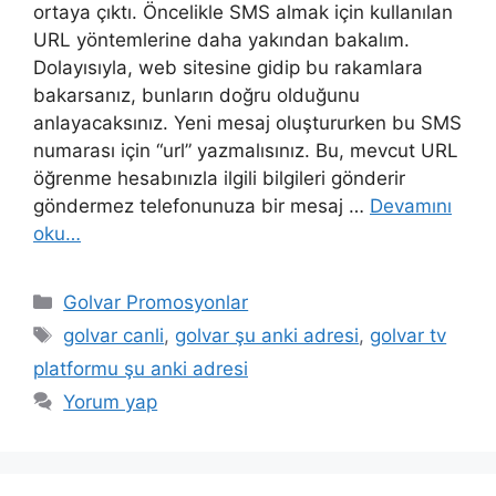
ortaya çıktı. Öncelikle SMS almak için kullanılan
URL yöntemlerine daha yakından bakalım.
Dolayısıyla, web sitesine gidip bu rakamlara
bakarsanız, bunların doğru olduğunu
anlayacaksınız. Yeni mesaj oluştururken bu SMS
numarası için “url” yazmalısınız. Bu, mevcut URL
öğrenme hesabınızla ilgili bilgileri gönderir
göndermez telefonunuza bir mesaj …
Devamını
oku…
Kategoriler
Golvar Promosyonlar
Etiketler
golvar canli
,
golvar şu anki adresi
,
golvar tv
platformu şu anki adresi
Yorum yap