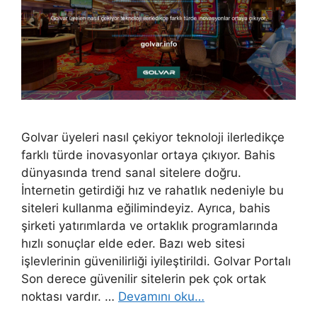
Golvar üyeleri nasıl çekiyor teknoloji ilerledikçe
farklı türde inovasyonlar ortaya çıkıyor. Bahis
dünyasında trend sanal sitelere doğru.
İnternetin getirdiği hız ve rahatlık nedeniyle bu
siteleri kullanma eğilimindeyiz. Ayrıca, bahis
şirketi yatırımlarda ve ortaklık programlarında
hızlı sonuçlar elde eder. Bazı web sitesi
işlevlerinin güvenilirliği iyileştirildi. Golvar Portalı
Son derece güvenilir sitelerin pek çok ortak
noktası vardır. …
Devamını oku…