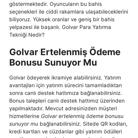
göstermektedir. Oyuncuların bu bahis
seçenekleri ile ciddi rakamlara ulaşabileceklerini
biliyoruz. Yüksek oranlar ve geniş bir bahis
yelpazesi ile başarılı. Golvar Para Yatırma
Tekniği Nedir?
Golvar Ertelenmiş Ödeme
Bonusu Sunuyor Mu
Golvar ödeyerek ikramiye alabilirsiniz. Yatırım
avantajları için yatırım sürecini tamamladıktan
sonra canlı destek hattımıza bağlanabilirsiniz.
Bonus talepleri canlı destek hattımız üzerinden
yapılmaktadır. Mevcut adresinizden müşteri
hizmetlerine
Golvar ertelenmiş ödeme bonusu
sunuyor mu
bağlanabilirsiniz. Sitede QR kodları,
kredi kartları ve cüzdanlar gibi yatırım ödülleri