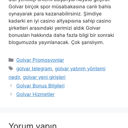
Golvar birçok spor müsabakasına canlı bahis
oynayarak para kazanabilirsiniz. Şimdiye
kadarki en iyi casino altyapısına sahip casino
şirketleri arasındaki yerimizi aldık Golvar
bonusları hakkında daha fazla bilgi bir sonraki
blogumuzda yayınlanacak. Çok şanslıyım.
Kategoriler
Golvar Promosyonlar
Etiketler
golvar telegram
,
golvar yatırım yöntemi
nedir
,
golvar yeni girişleri
Golvar Bonus Bilgileri
Golvar Hizmetler
Yorum yapın