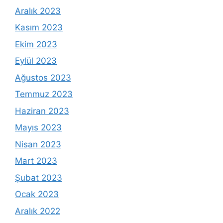
Aralık 2023
Kasım 2023
Ekim 2023
Eylül 2023
Ağustos 2023
Temmuz 2023
Haziran 2023
Mayıs 2023
Nisan 2023
Mart 2023
Şubat 2023
Ocak 2023
Aralık 2022