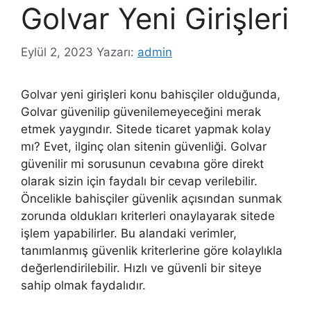
Golvar Yeni Girişleri
Eylül 2, 2023
Yazarı:
admin
Golvar yeni girişleri konu bahisçiler olduğunda,
Golvar güvenilip güvenilemeyeceğini merak
etmek yaygındır. Sitede ticaret yapmak kolay
mı? Evet, ilginç olan sitenin güvenliği. Golvar
güvenilir mi sorusunun cevabına göre direkt
olarak sizin için faydalı bir cevap verilebilir.
Öncelikle bahisçiler güvenlik açısından sunmak
zorunda oldukları kriterleri onaylayarak sitede
işlem yapabilirler. Bu alandaki verimler,
tanımlanmış güvenlik kriterlerine göre kolaylıkla
değerlendirilebilir. Hızlı ve güvenli bir siteye
sahip olmak faydalıdır.