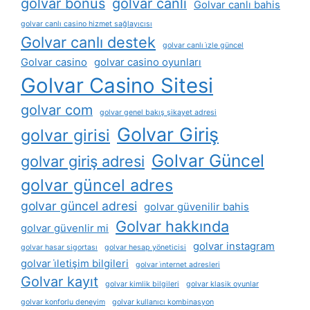
golvar bonus
golvar canli
Golvar canlı bahis
golvar canlı casino hizmet sağlayıcısı
Golvar canlı destek
golvar canlı i̇zle güncel
Golvar casino
golvar casino oyunları
Golvar Casino Sitesi
golvar com
golvar genel bakış şikayet adresi
Golvar Giriş
golvar girisi
Golvar Güncel
golvar giriş adresi
golvar güncel adres
golvar güncel adresi
golvar güvenilir bahis
Golvar hakkında
golvar güvenlir mi
golvar instagram
golvar hasar sigortası
golvar hesap yöneticisi
golvar i̇letişim bilgileri
golvar i̇nternet adresleri
Golvar kayıt
golvar kimlik bilgileri
golvar klasik oyunlar
golvar konforlu deneyim
golvar kullanıcı kombinasyon