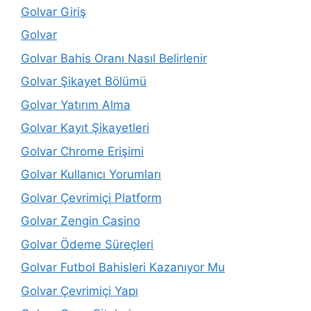
Golvar Giriş
Golvar
Golvar Bahis Oranı Nasıl Belirlenir
Golvar Şikayet Bölümü
Golvar Yatırım Alma
Golvar Kayıt Şikayetleri
Golvar Chrome Erişimi
Golvar Kullanıcı Yorumları
Golvar Çevrimiçi Platform
Golvar Zengin Casino
Golvar Ödeme Süreçleri
Golvar Futbol Bahisleri Kazanıyor Mu
Golvar Çevrimiçi Yapı