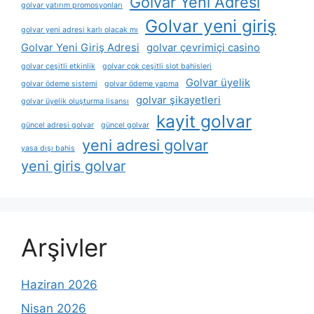
Golvar Yeni Adresi
golvar yatırım promosyonları
Golvar yeni giriş
golvar yeni adresi karlı olacak mı
Golvar Yeni Giriş Adresi
golvar çevrimiçi casino
golvar çeşitli etkinlik
golvar çok çeşitli slot bahisleri
Golvar üyelik
golvar ödeme sistemi
golvar ödeme yapma
golvar şikayetleri
golvar üyelik oluşturma lisansı
kayit golvar
güncel adresi golvar
güncel golvar
yeni adresi golvar
yasa dışı bahis
yeni giris golvar
Arşivler
Haziran 2026
Nisan 2026