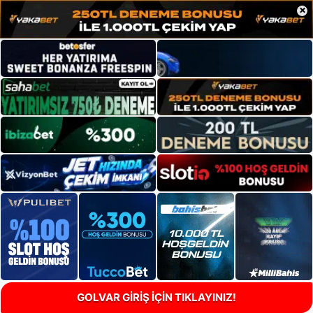
×
GOLVAR GİRİŞ İÇİN TIKLAYINIZ!