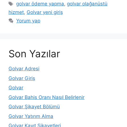
Etiketler
golvar ödeme yapma
,
golvar olağanüstü
hizmet
,
Golvar yeni giriş
Yorum yap
Son Yazılar
Golvar Adresi
Golvar Giriş
Golvar
Golvar Bahis Oranı Nasıl Belirlenir
Golvar Şikayet Bölümü
Golvar Yatırım Alma
Golvar Kayıt Şikayetleri