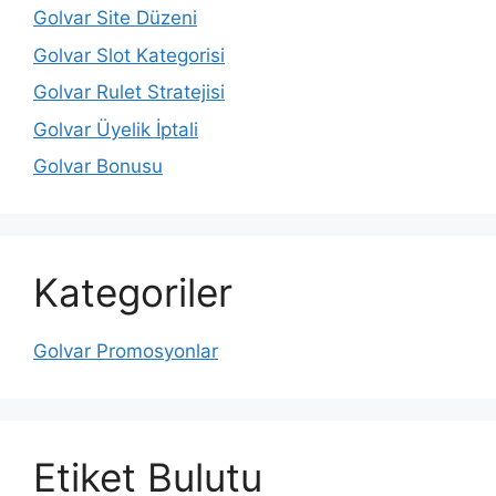
Golvar Site Düzeni
Golvar Slot Kategorisi
Golvar Rulet Stratejisi
Golvar Üyelik İptali
Golvar Bonusu
Kategoriler
Golvar Promosyonlar
Etiket Bulutu