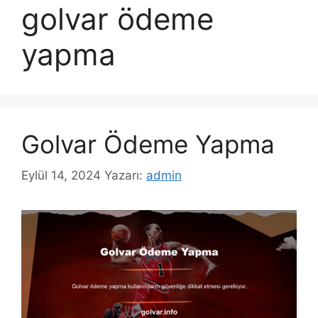
golvar ödeme
yapma
Golvar Ödeme Yapma
Eylül 14, 2024
Yazarı:
admin