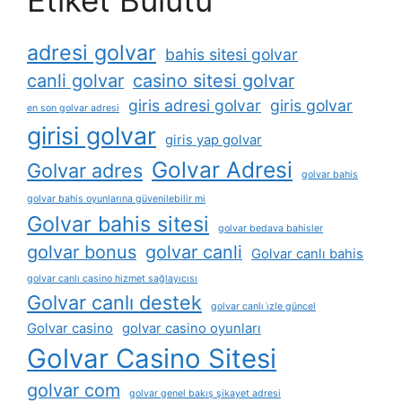
Etiket Bulutu
adresi golvar
bahis sitesi golvar
canli golvar
casino sitesi golvar
giris adresi golvar
giris golvar
en son golvar adresi
girisi golvar
giris yap golvar
Golvar Adresi
Golvar adres
golvar bahis
golvar bahis oyunlarına güvenilebilir mi
Golvar bahis sitesi
golvar bedava bahisler
golvar bonus
golvar canli
Golvar canlı bahis
golvar canlı casino hizmet sağlayıcısı
Golvar canlı destek
golvar canlı i̇zle güncel
Golvar casino
golvar casino oyunları
Golvar Casino Sitesi
golvar com
golvar genel bakış şikayet adresi