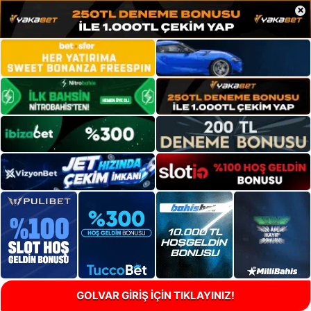
×
GOLVAR GİRİŞ İÇİN TIKLAYINIZ!