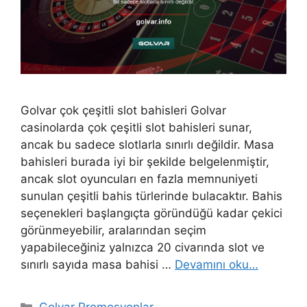
Golvar çok çeşitli slot bahisleri Golvar
casinolarda çok çeşitli slot bahisleri sunar,
ancak bu sadece slotlarla sınırlı değildir. Masa
bahisleri burada iyi bir şekilde belgelenmiştir,
ancak slot oyuncuları en fazla memnuniyeti
sunulan çeşitli bahis türlerinde bulacaktır. Bahis
seçenekleri başlangıçta göründüğü kadar çekici
görünmeyebilir, aralarından seçim
yapabileceğiniz yalnızca 20 civarında slot ve
sınırlı sayıda masa bahisi …
Devamını oku…
Kategoriler