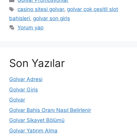
Golvar Promosyonlar
Etiketler
casino sitesi golvar
,
golvar çok çeşitli slot
bahisleri
,
golvar son giriş
Yorum yap
Son Yazılar
Golvar Adresi
Golvar Giriş
Golvar
Golvar Bahis Oranı Nasıl Belirlenir
Golvar Şikayet Bölümü
Golvar Yatırım Alma