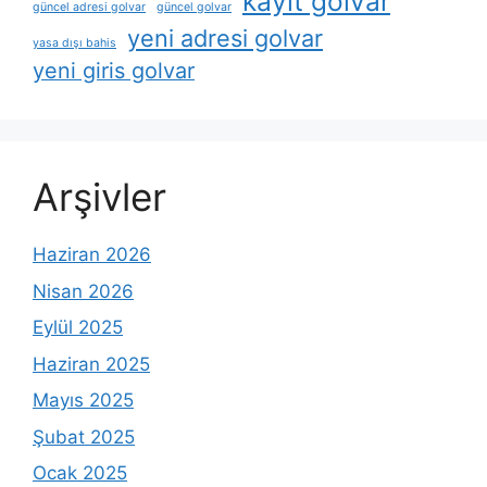
kayit golvar
güncel adresi golvar
güncel golvar
yeni adresi golvar
yasa dışı bahis
yeni giris golvar
Arşivler
Haziran 2026
Nisan 2026
Eylül 2025
Haziran 2025
Mayıs 2025
Şubat 2025
Ocak 2025