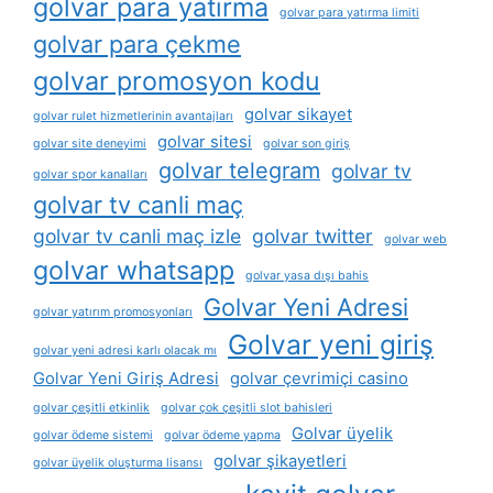
golvar para yatirma
golvar para yatırma limiti
golvar para çekme
golvar promosyon kodu
golvar sikayet
golvar rulet hizmetlerinin avantajları
golvar sitesi
golvar site deneyimi
golvar son giriş
golvar telegram
golvar tv
golvar spor kanalları
golvar tv canli maç
golvar tv canli maç izle
golvar twitter
golvar web
golvar whatsapp
golvar yasa dışı bahis
Golvar Yeni Adresi
golvar yatırım promosyonları
Golvar yeni giriş
golvar yeni adresi karlı olacak mı
Golvar Yeni Giriş Adresi
golvar çevrimiçi casino
golvar çeşitli etkinlik
golvar çok çeşitli slot bahisleri
Golvar üyelik
golvar ödeme sistemi
golvar ödeme yapma
golvar şikayetleri
golvar üyelik oluşturma lisansı