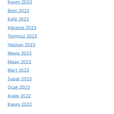
Kasım 2023
Ekim 2023
Eylül 2023
Ağustos 2023
Temmuz 2023
Haziran 2023
Mayıs 2023
Nisan 2023
Mart 2023
Şubat 2023
Ocak 2023
Aralık 2022
Kasım 2022