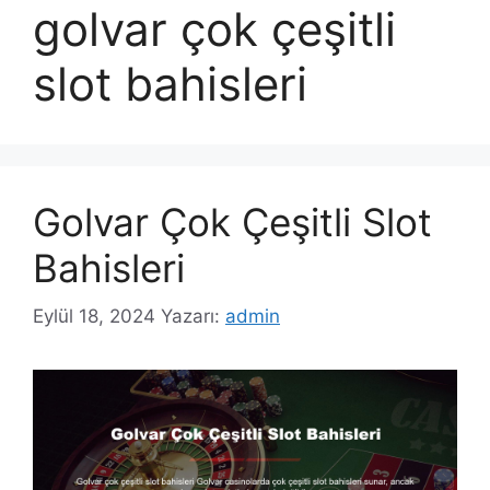
golvar çok çeşitli
slot bahisleri
Golvar Çok Çeşitli Slot
Bahisleri
Eylül 18, 2024
Yazarı:
admin