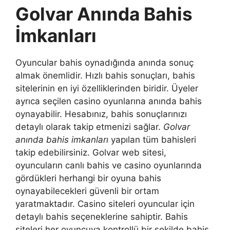
Golvar Anında Bahis
İmkanları
Oyuncular bahis oynadığında anında sonuç
almak önemlidir. Hızlı bahis sonuçları, bahis
sitelerinin en iyi özelliklerinden biridir. Üyeler
ayrıca seçilen casino oyunlarına anında bahis
oynayabilir. Hesabınız, bahis sonuçlarınızı
detaylı olarak takip etmenizi sağlar.
Golvar
anında bahis imkanları
yapılan tüm bahisleri
takip edebilirsiniz. Golvar web sitesi,
oyuncuların canlı bahis ve casino oyunlarında
gördükleri herhangi bir oyuna bahis
oynayabilecekleri güvenli bir ortam
yaratmaktadır. Casino siteleri oyuncular için
detaylı bahis seçeneklerine sahiptir. Bahis
siteleri her oyuncuya kontrollü bir şekilde bahis