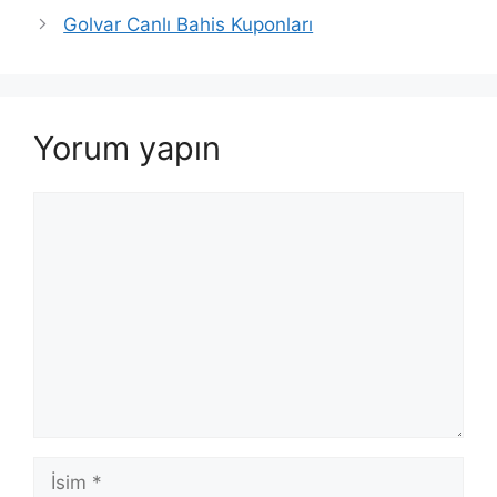
Golvar Canlı Bahis Kuponları
Yorum yapın
Yorum
İsim