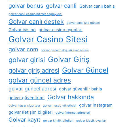
golvar bonus
golvar canli
Golvar canlı bahis
golvar canlı casino hizmet sağlayıcısı
Golvar canlı destek
golvar canlı i̇zle güncel
Golvar casino
golvar casino oyunları
Golvar Casino Sitesi
golvar com
golvar genel bakış şikayet adresi
Golvar Giriş
golvar girisi
Golvar Güncel
golvar giriş adresi
golvar güncel adres
golvar güncel adresi
golvar güvenilir bahis
Golvar hakkında
golvar güvenlir mi
golvar instagram
golvar hasar sigortası
golvar hesap yöneticisi
golvar i̇letişim bilgileri
golvar i̇nternet adresleri
Golvar kayıt
golvar kimlik bilgileri
golvar klasik oyunlar