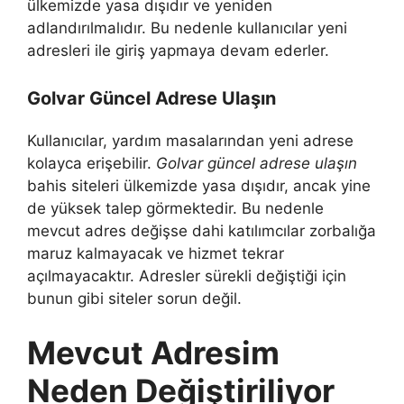
ülkemizde yasa dışıdır ve yeniden
adlandırılmalıdır. Bu nedenle kullanıcılar yeni
adresleri ile giriş yapmaya devam ederler.
Golvar Güncel Adrese Ulaşın
Kullanıcılar, yardım masalarından yeni adrese
kolayca erişebilir.
Golvar güncel adrese ulaşın
bahis siteleri ülkemizde yasa dışıdır, ancak yine
de yüksek talep görmektedir. Bu nedenle
mevcut adres değişse dahi katılımcılar zorbalığa
maruz kalmayacak ve hizmet tekrar
açılmayacaktır. Adresler sürekli değiştiği için
bunun gibi siteler sorun değil.
Mevcut Adresim
Neden Değiştiriliyor