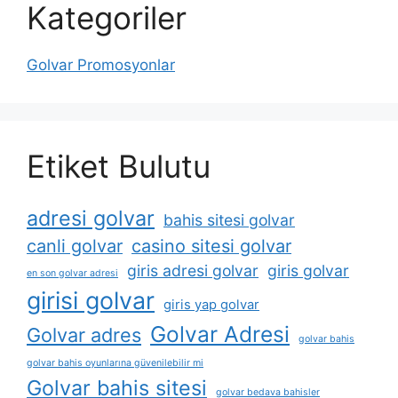
Kategoriler
Golvar Promosyonlar
Etiket Bulutu
adresi golvar
bahis sitesi golvar
canli golvar
casino sitesi golvar
giris adresi golvar
giris golvar
en son golvar adresi
girisi golvar
giris yap golvar
Golvar Adresi
Golvar adres
golvar bahis
golvar bahis oyunlarına güvenilebilir mi
Golvar bahis sitesi
golvar bedava bahisler