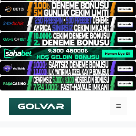
İçeriğe
atla
Menü