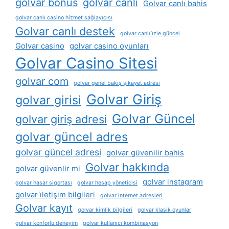
golvar bonus
golvar canli
Golvar canlı bahis
golvar canlı casino hizmet sağlayıcısı
Golvar canlı destek
golvar canlı i̇zle güncel
Golvar casino
golvar casino oyunları
Golvar Casino Sitesi
golvar com
golvar genel bakış şikayet adresi
Golvar Giriş
golvar girisi
Golvar Güncel
golvar giriş adresi
golvar güncel adres
golvar güncel adresi
golvar güvenilir bahis
Golvar hakkında
golvar güvenlir mi
golvar instagram
golvar hasar sigortası
golvar hesap yöneticisi
golvar i̇letişim bilgileri
golvar i̇nternet adresleri
Golvar kayıt
golvar kimlik bilgileri
golvar klasik oyunlar
golvar konforlu deneyim
golvar kullanıcı kombinasyon