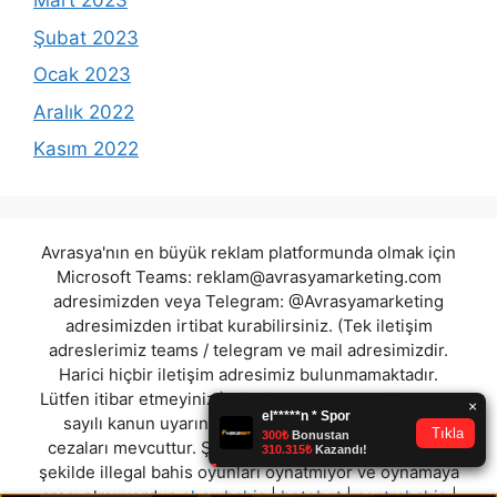
Mart 2023
Şubat 2023
Ocak 2023
Aralık 2022
Kasım 2022
Avrasya'nın en büyük reklam platformunda olmak için
Microsoft Teams:
reklam@avrasyamarketing.com
adresimizden veya Telegram: @Avrasyamarketing
adresimizden irtibat kurabilirsiniz. (Tek iletişim
adreslerimiz teams / telegram ve mail adresimizdir.
Harici hiçbir iletişim adresimiz bulunmamaktadır.
Lütfen itibar etmeyiniz.) Türkiye yasalarına göre 7258
sayılı kanun uyarınca yasa dışı bahis oynamanın
cezaları mevcuttur. Şu an bulunduğunuz site hiç bir
şekilde illegal bahis oyunları oynatmıyor ve oynamaya
aracı olmuyordur.
showbahis
|
betobet
|
santrabahis
|