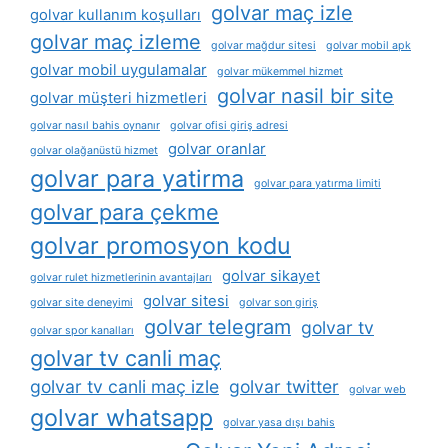
golvar maç izle
golvar kullanım koşulları
golvar maç izleme
golvar mağdur sitesi
golvar mobil apk
golvar mobil uygulamalar
golvar mükemmel hizmet
golvar nasil bir site
golvar müşteri hizmetleri
golvar nasıl bahis oynanır
golvar ofisi giriş adresi
golvar oranlar
golvar olağanüstü hizmet
golvar para yatirma
golvar para yatırma limiti
golvar para çekme
golvar promosyon kodu
golvar sikayet
golvar rulet hizmetlerinin avantajları
golvar sitesi
golvar site deneyimi
golvar son giriş
golvar telegram
golvar tv
golvar spor kanalları
golvar tv canli maç
golvar tv canli maç izle
golvar twitter
golvar web
golvar whatsapp
golvar yasa dışı bahis