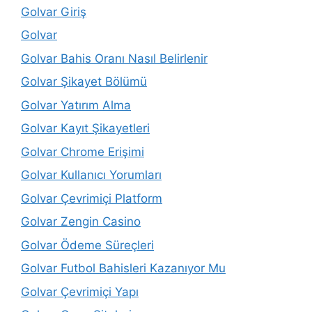
Golvar Giriş
Golvar
Golvar Bahis Oranı Nasıl Belirlenir
Golvar Şikayet Bölümü
Golvar Yatırım Alma
Golvar Kayıt Şikayetleri
Golvar Chrome Erişimi
Golvar Kullanıcı Yorumları
Golvar Çevrimiçi Platform
Golvar Zengin Casino
Golvar Ödeme Süreçleri
Golvar Futbol Bahisleri Kazanıyor Mu
Golvar Çevrimiçi Yapı