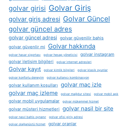
Golvar Giriş
golvar girisi
Golvar Güncel
golvar giriş adresi
golvar güncel adres
golvar güncel adresi
golvar güvenilir bahis
Golvar hakkında
golvar güvenlir mi
golvar instagram
golvar hasar sigortası
golvar hesap yöneticisi
golvar i̇letişim bilgileri
golvar i̇nternet adresleri
Golvar kayıt
golvar kimlik bilgileri
golvar klasik oyunlar
golvar konforlu deneyim
golvar kullanıcı kombinasyon
golvar maç izle
golvar kullanım koşulları
golvar maç izleme
golvar mağdur sitesi
golvar mobil apk
golvar mobil uygulamalar
golvar mükemmel hizmet
golvar nasil bir site
golvar müşteri hizmetleri
golvar nasıl bahis oynanır
golvar ofisi giriş adresi
golvar oranlar
golvar olağanüstü hizmet