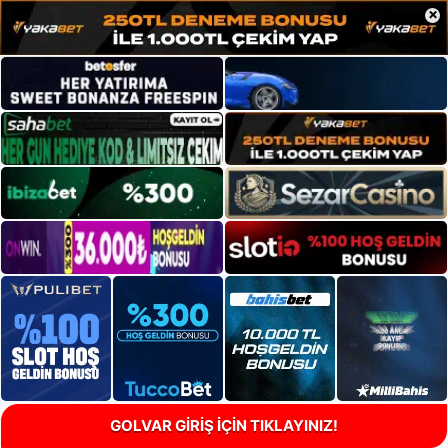
×
GOLVAR GİRİŞ İÇİN TIKLAYINIZ!