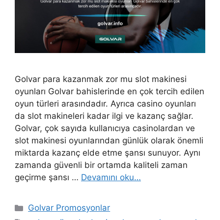
Golvar para kazanmak zor mu slot makinesi
oyunları Golvar bahislerinde en çok tercih edilen
oyun türleri arasındadır. Ayrıca casino oyunları
da slot makineleri kadar ilgi ve kazanç sağlar.
Golvar, çok sayıda kullanıcıya casinolardan ve
slot makinesi oyunlarından günlük olarak önemli
miktarda kazanç elde etme şansı sunuyor. Aynı
zamanda güvenli bir ortamda kaliteli zaman
geçirme şansı …
Devamını oku…
Kategoriler
Golvar Promosyonlar