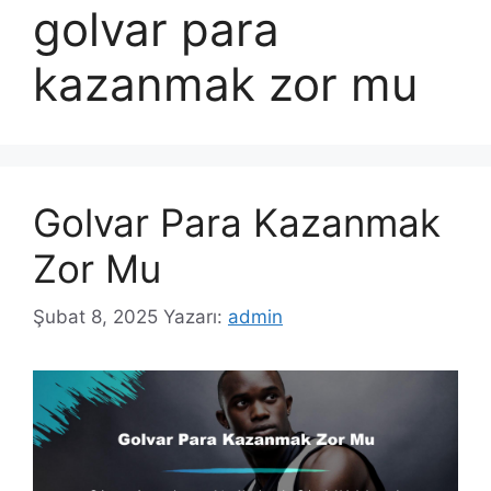
golvar para
kazanmak zor mu
Golvar Para Kazanmak
Zor Mu
Şubat 8, 2025
Yazarı:
admin