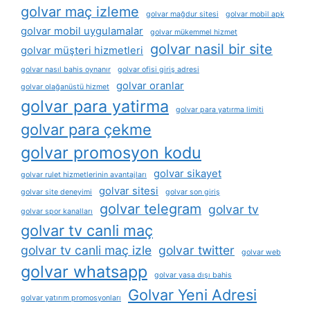
golvar maç izleme
golvar mağdur sitesi
golvar mobil apk
golvar mobil uygulamalar
golvar mükemmel hizmet
golvar nasil bir site
golvar müşteri hizmetleri
golvar nasıl bahis oynanır
golvar ofisi giriş adresi
golvar oranlar
golvar olağanüstü hizmet
golvar para yatirma
golvar para yatırma limiti
golvar para çekme
golvar promosyon kodu
golvar sikayet
golvar rulet hizmetlerinin avantajları
golvar sitesi
golvar site deneyimi
golvar son giriş
golvar telegram
golvar tv
golvar spor kanalları
golvar tv canli maç
golvar tv canli maç izle
golvar twitter
golvar web
golvar whatsapp
golvar yasa dışı bahis
Golvar Yeni Adresi
golvar yatırım promosyonları