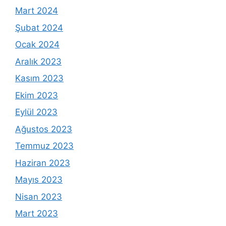
Mart 2024
Şubat 2024
Ocak 2024
Aralık 2023
Kasım 2023
Ekim 2023
Eylül 2023
Ağustos 2023
Temmuz 2023
Haziran 2023
Mayıs 2023
Nisan 2023
Mart 2023