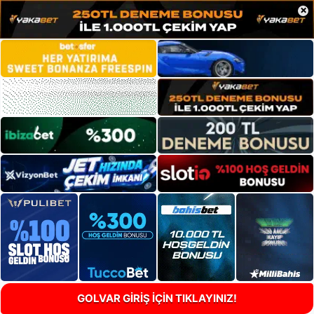
×
GOLVAR GİRİŞ İÇİN TIKLAYINIZ!