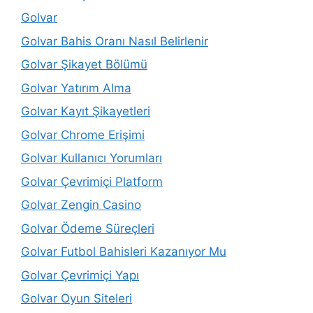
Golvar
Golvar Bahis Oranı Nasıl Belirlenir
Golvar Şikayet Bölümü
Golvar Yatırım Alma
Golvar Kayıt Şikayetleri
Golvar Chrome Erişimi
Golvar Kullanıcı Yorumları
Golvar Çevrimiçi Platform
Golvar Zengin Casino
Golvar Ödeme Süreçleri
Golvar Futbol Bahisleri Kazanıyor Mu
Golvar Çevrimiçi Yapı
Golvar Oyun Siteleri