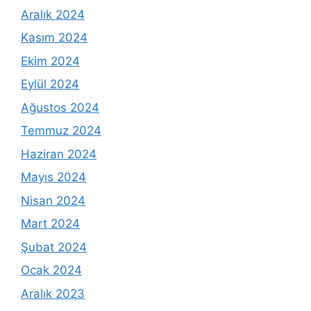
Aralık 2024
Kasım 2024
Ekim 2024
Eylül 2024
Ağustos 2024
Temmuz 2024
Haziran 2024
Mayıs 2024
Nisan 2024
Mart 2024
Şubat 2024
Ocak 2024
Aralık 2023