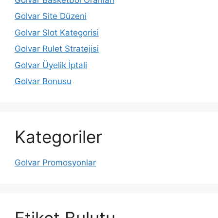
Golvar Site Düzeni
Golvar Slot Kategorisi
Golvar Rulet Stratejisi
Golvar Üyelik İptali
Golvar Bonusu
Kategoriler
Golvar Promosyonlar