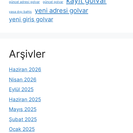
kayit golvar
güncel adresi golvar
güncel golvar
yeni adresi golvar
yasa dışı bahis
yeni giris golvar
Arşivler
Haziran 2026
Nisan 2026
Eylül 2025
Haziran 2025
Mayıs 2025
Şubat 2025
Ocak 2025