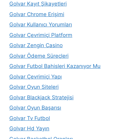
Golvar Kayıt Şikayetleri
Golvar Chrome Erişimi
Golvar Kullanıcı Yorumları
Golvar Çevrimiçi Platform
Golvar Zengin Casino
Golvar Ödeme Süreçleri
Golvar Futbol Bahisleri Kazanıyor Mu
Golvar Çevrimiçi Yapı
Golvar Oyun Siteleri
Golvar Blackjack Stratejisi
Golvar Oyun Başarısı
Golvar Tv Futbol
Golvar Hd Yayın
Golvar Basketbol Oranları