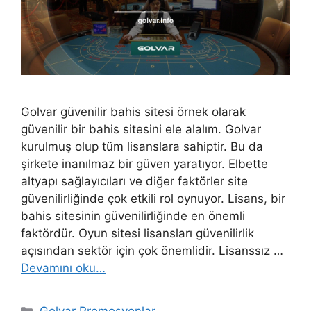
Golvar güvenilir bahis sitesi örnek olarak
güvenilir bir bahis sitesini ele alalım. Golvar
kurulmuş olup tüm lisanslara sahiptir. Bu da
şirkete inanılmaz bir güven yaratıyor. Elbette
altyapı sağlayıcıları ve diğer faktörler site
güvenilirliğinde çok etkili rol oynuyor. Lisans, bir
bahis sitesinin güvenilirliğinde en önemli
faktördür. Oyun sitesi lisansları güvenilirlik
açısından sektör için çok önemlidir. Lisanssız …
Devamını oku…
Kategoriler