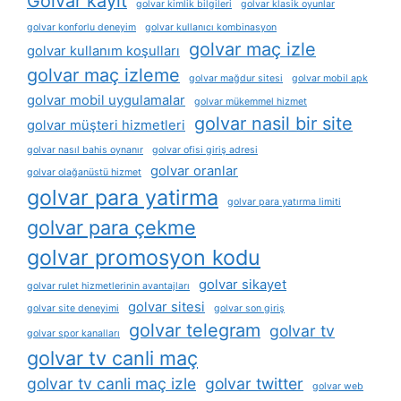
Golvar kayıt
golvar kimlik bilgileri
golvar klasik oyunlar
golvar konforlu deneyim
golvar kullanıcı kombinasyon
golvar maç izle
golvar kullanım koşulları
golvar maç izleme
golvar mağdur sitesi
golvar mobil apk
golvar mobil uygulamalar
golvar mükemmel hizmet
golvar nasil bir site
golvar müşteri hizmetleri
golvar nasıl bahis oynanır
golvar ofisi giriş adresi
golvar oranlar
golvar olağanüstü hizmet
golvar para yatirma
golvar para yatırma limiti
golvar para çekme
golvar promosyon kodu
golvar sikayet
golvar rulet hizmetlerinin avantajları
golvar sitesi
golvar site deneyimi
golvar son giriş
golvar telegram
golvar tv
golvar spor kanalları
golvar tv canli maç
golvar tv canli maç izle
golvar twitter
golvar web