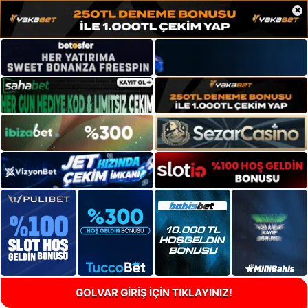
×
GOLVAR GİRİŞ İÇİN TIKLAYINIZ!