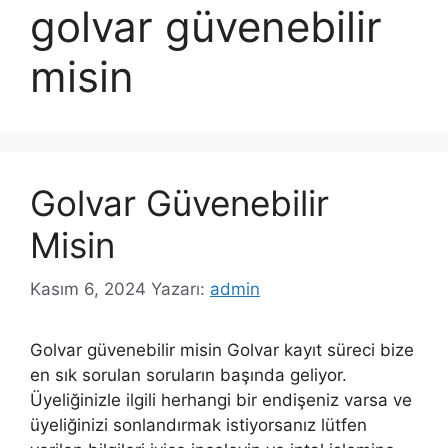
golvar güvenebilir
misin
Golvar Güvenebilir
Misin
Kasım 6, 2024
Yazarı:
admin
Golvar güvenebilir misin Golvar kayıt süreci bize
en sık sorulan soruların başında geliyor.
Üyeliğinizle ilgili herhangi bir endişeniz varsa ve
üyeliğinizi sonlandırmak istiyorsanız lütfen