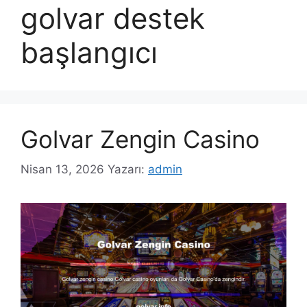
golvar destek
başlangıcı
Golvar Zengin Casino
Nisan 13, 2026
Yazarı:
admin