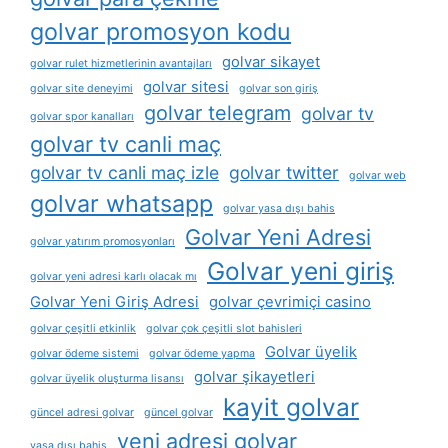
golvar promosyon kodu
golvar sikayet
golvar rulet hizmetlerinin avantajları
golvar sitesi
golvar site deneyimi
golvar son giriş
golvar telegram
golvar tv
golvar spor kanalları
golvar tv canli maç
golvar tv canli maç izle
golvar twitter
golvar web
golvar whatsapp
golvar yasa dışı bahis
Golvar Yeni Adresi
golvar yatırım promosyonları
Golvar yeni giriş
golvar yeni adresi karlı olacak mı
Golvar Yeni Giriş Adresi
golvar çevrimiçi casino
golvar çeşitli etkinlik
golvar çok çeşitli slot bahisleri
Golvar üyelik
golvar ödeme sistemi
golvar ödeme yapma
golvar şikayetleri
golvar üyelik oluşturma lisansı
kayit golvar
güncel adresi golvar
güncel golvar
yeni adresi golvar
yasa dışı bahis