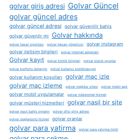
Golvar Güncel
golvar giriş adresi
golvar güncel adres
golvar güncel adresi
golvar güvenilir bahis
Golvar hakkında
golvar güvenlir mi
golvar instagram
golvar hasar sigortası
golvar hesap yöneticisi
golvar i̇letişim bilgileri
golvar i̇nternet adresleri
Golvar kayıt
golvar kimlik bilgileri
golvar klasik oyunlar
golvar konforlu deneyim
golvar kullanıcı kombinasyon
golvar maç izle
golvar kullanım koşulları
golvar maç izleme
golvar mağdur sitesi
golvar mobil apk
golvar mobil uygulamalar
golvar mükemmel hizmet
golvar nasil bir site
golvar müşteri hizmetleri
golvar nasıl bahis oynanır
golvar ofisi giriş adresi
golvar oranlar
golvar olağanüstü hizmet
golvar para yatirma
golvar para yatırma limiti
golvar para çekme