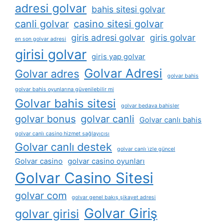
adresi golvar
bahis sitesi golvar
canli golvar
casino sitesi golvar
giris adresi golvar
giris golvar
en son golvar adresi
girisi golvar
giris yap golvar
Golvar Adresi
Golvar adres
golvar bahis
golvar bahis oyunlarına güvenilebilir mi
Golvar bahis sitesi
golvar bedava bahisler
golvar bonus
golvar canli
Golvar canlı bahis
golvar canlı casino hizmet sağlayıcısı
Golvar canlı destek
golvar canlı i̇zle güncel
Golvar casino
golvar casino oyunları
Golvar Casino Sitesi
golvar com
golvar genel bakış şikayet adresi
Golvar Giriş
golvar girisi