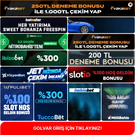
×
GOLVAR GİRİŞ İÇİN TIKLAYINIZ!