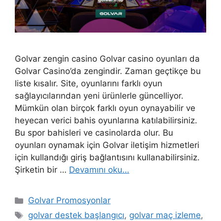
Golvar zengin casino Golvar casino oyunları da
Golvar Casino’da zengindir. Zaman geçtikçe bu
liste kısalır. Site, oyunlarını farklı oyun
sağlayıcılarından yeni ürünlerle güncelliyor.
Mümkün olan birçok farklı oyun oynayabilir ve
heyecan verici bahis oyunlarına katılabilirsiniz.
Bu spor bahisleri ve casinolarda olur. Bu
oyunları oynamak için Golvar iletişim hizmetleri
için kullandığı giriş bağlantısını kullanabilirsiniz.
Şirketin bir …
Devamını oku…
Kategoriler
Golvar Promosyonlar
Etiketler
golvar destek başlangıcı
,
golvar maç izleme
,