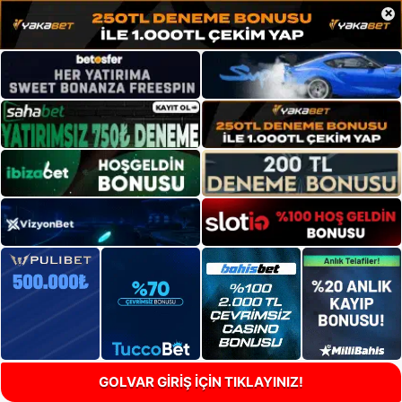
×
GOLVAR GİRİŞ İÇİN TIKLAYINIZ!