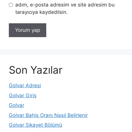
adım, e-posta adresim ve site adresim bu
tarayıcıya kaydedilsin.
Son Yazılar
Golvar Adresi
Golvar Giriş
Golvar
Golvar Bahis Oranı Nasıl Belirlenir
Golvar Şikayet Bölümü