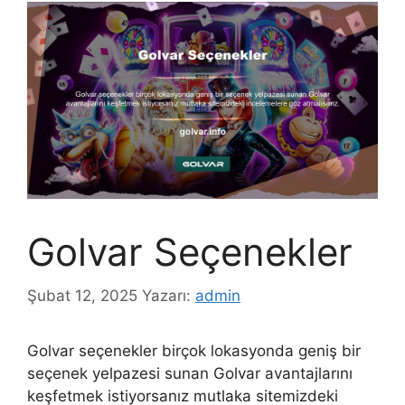
Golvar Seçenekler
Şubat 12, 2025
Yazarı:
admin
Golvar seçenekler birçok lokasyonda geniş bir
seçenek yelpazesi sunan Golvar avantajlarını
keşfetmek istiyorsanız mutlaka sitemizdeki