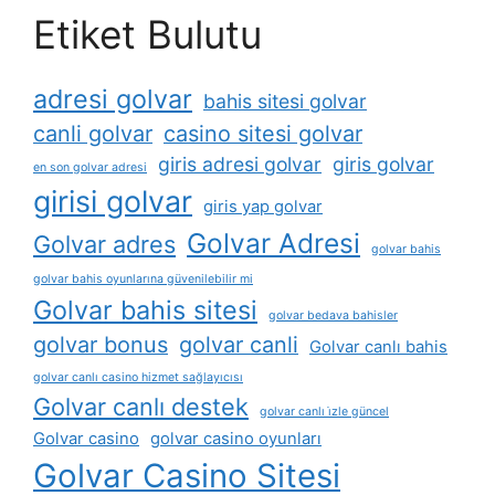
Etiket Bulutu
adresi golvar
bahis sitesi golvar
canli golvar
casino sitesi golvar
giris adresi golvar
giris golvar
en son golvar adresi
girisi golvar
giris yap golvar
Golvar Adresi
Golvar adres
golvar bahis
golvar bahis oyunlarına güvenilebilir mi
Golvar bahis sitesi
golvar bedava bahisler
golvar bonus
golvar canli
Golvar canlı bahis
golvar canlı casino hizmet sağlayıcısı
Golvar canlı destek
golvar canlı i̇zle güncel
Golvar casino
golvar casino oyunları
Golvar Casino Sitesi