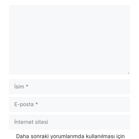
Yorum
İsim
E-
posta
İnternet
sitesi
Daha sonraki yorumlarımda kullanılması için