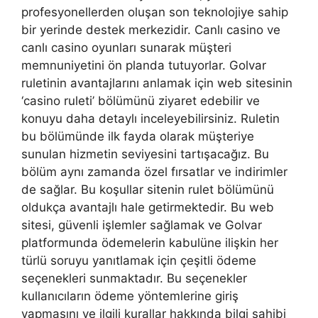
profesyonellerden oluşan son teknolojiye sahip
bir yerinde destek merkezidir. Canlı casino ve
canlı casino oyunları sunarak müşteri
memnuniyetini ön planda tutuyorlar. Golvar
ruletinin avantajlarını anlamak için web sitesinin
‘casino ruleti’ bölümünü ziyaret edebilir ve
konuyu daha detaylı inceleyebilirsiniz. Ruletin
bu bölümünde ilk fayda olarak müşteriye
sunulan hizmetin seviyesini tartışacağız. Bu
bölüm aynı zamanda özel fırsatlar ve indirimler
de sağlar. Bu koşullar sitenin rulet bölümünü
oldukça avantajlı hale getirmektedir. Bu web
sitesi, güvenli işlemler sağlamak ve Golvar
platformunda ödemelerin kabulüne ilişkin her
türlü soruyu yanıtlamak için çeşitli ödeme
seçenekleri sunmaktadır. Bu seçenekler
kullanıcıların ödeme yöntemlerine giriş
yapmasını ve ilgili kurallar hakkında bilgi sahibi