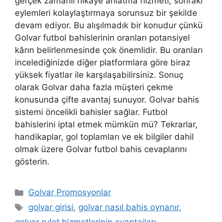
gerçek zamanlı hikaye anlatma hizmeti, sonraki
eylemleri kolaylaştırmaya sorunsuz bir şekilde
devam ediyor. Bu alışılmadık bir konudur çünkü
Golvar futbol bahislerinin oranları potansiyel
kârın belirlenmesinde çok önemlidir. Bu oranları
incelediğinizde diğer platformlara göre biraz
yüksek fiyatlar ile karşılaşabilirsiniz. Sonuç
olarak Golvar daha fazla müşteri çekme
konusunda çifte avantaj sunuyor. Golvar bahis
sistemi öncelikli bahisler sağlar. Futbol
bahislerini iptal etmek mümkün mü? Tekrarlar,
handikaplar, gol toplamları ve ek bilgiler dahil
olmak üzere Golvar futbol bahis cevaplarını
gösterin.
Kategoriler
Golvar Promosyonlar
Etiketler
golvar girisi
,
golvar nasıl bahis oynanır
,