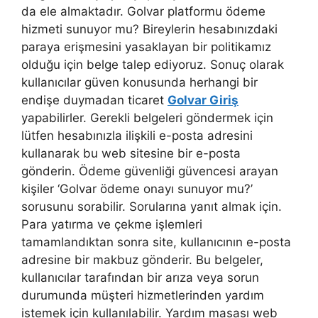
da ele almaktadır. Golvar platformu ödeme
hizmeti sunuyor mu? Bireylerin hesabınızdaki
paraya erişmesini yasaklayan bir politikamız
olduğu için belge talep ediyoruz. Sonuç olarak
kullanıcılar güven konusunda herhangi bir
endişe duymadan ticaret
Golvar Giriş
yapabilirler. Gerekli belgeleri göndermek için
lütfen hesabınızla ilişkili e-posta adresini
kullanarak bu web sitesine bir e-posta
gönderin. Ödeme güvenliği güvencesi arayan
kişiler ‘Golvar ödeme onayı sunuyor mu?’
sorusunu sorabilir. Sorularına yanıt almak için.
Para yatırma ve çekme işlemleri
tamamlandıktan sonra site, kullanıcının e-posta
adresine bir makbuz gönderir. Bu belgeler,
kullanıcılar tarafından bir arıza veya sorun
durumunda müşteri hizmetlerinden yardım
istemek için kullanılabilir. Yardım masası web