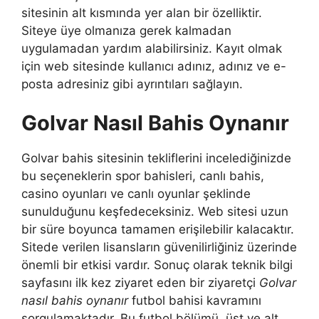
sitesinin alt kısmında yer alan bir özelliktir.
Siteye üye olmanıza gerek kalmadan
uygulamadan yardım alabilirsiniz. Kayıt olmak
için web sitesinde kullanıcı adınız, adınız ve e-
posta adresiniz gibi ayrıntıları sağlayın.
Golvar Nasıl Bahis Oynanır
Golvar bahis sitesinin tekliflerini incelediğinizde
bu seçeneklerin spor bahisleri, canlı bahis,
casino oyunları ve canlı oyunlar şeklinde
sunulduğunu keşfedeceksiniz. Web sitesi uzun
bir süre boyunca tamamen erişilebilir kalacaktır.
Sitede verilen lisansların güvenilirliğiniz üzerinde
önemli bir etkisi vardır. Sonuç olarak teknik bilgi
sayfasını ilk kez ziyaret eden bir ziyaretçi
Golvar
nasıl bahis oynanır
futbol bahisi kavramını
sorgulamaktadır. Bu futbol bölümü, üst ve alt,