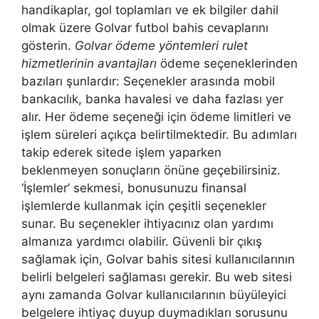
handikaplar, gol toplamları ve ek bilgiler dahil
olmak üzere Golvar futbol bahis cevaplarını
gösterin.
Golvar ödeme yöntemleri rulet
hizmetlerinin avantajları
ödeme seçeneklerinden
bazıları şunlardır: Seçenekler arasında mobil
bankacılık, banka havalesi ve daha fazlası yer
alır. Her ödeme seçeneği için ödeme limitleri ve
işlem süreleri açıkça belirtilmektedir. Bu adımları
takip ederek sitede işlem yaparken
beklenmeyen sonuçların önüne geçebilirsiniz.
‘İşlemler’ sekmesi, bonusunuzu finansal
işlemlerde kullanmak için çeşitli seçenekler
sunar. Bu seçenekler ihtiyacınız olan yardımı
almanıza yardımcı olabilir. Güvenli bir çıkış
sağlamak için, Golvar bahis sitesi kullanıcılarının
belirli belgeleri sağlaması gerekir. Bu web sitesi
aynı zamanda Golvar kullanıcılarının büyüleyici
belgelere ihtiyaç duyup duymadıkları sorusunu