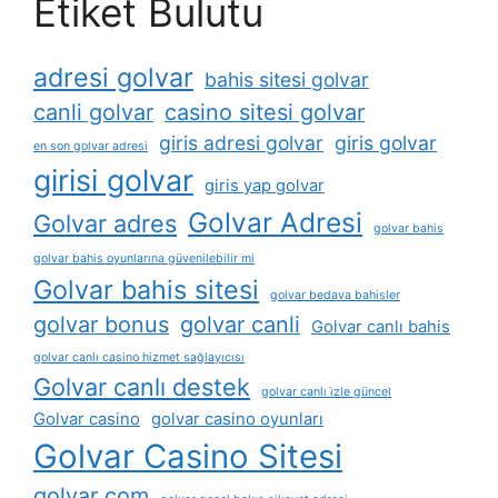
Etiket Bulutu
adresi golvar
bahis sitesi golvar
canli golvar
casino sitesi golvar
giris adresi golvar
giris golvar
en son golvar adresi
girisi golvar
giris yap golvar
Golvar Adresi
Golvar adres
golvar bahis
golvar bahis oyunlarına güvenilebilir mi
Golvar bahis sitesi
golvar bedava bahisler
golvar bonus
golvar canli
Golvar canlı bahis
golvar canlı casino hizmet sağlayıcısı
Golvar canlı destek
golvar canlı i̇zle güncel
Golvar casino
golvar casino oyunları
Golvar Casino Sitesi
golvar com