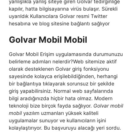
yanlışlıkla yanlış siteye giren Golvar tedirginliğe
kapılır, hatta bilgisayarına virüs bulaşır. Sürekli
uyarıldık Kullanıcılara Golvar resmi Twitter
hesabına ve blog sitesine bağlantı sağlıyor
Golvar Mobil Mobil
Golvar Mobil Erişim uygulamasında durumunuzu
belirleme adımları nelerdir?Web sitemize aktif
olarak desteklenen Golvar giriş fonksiyonu
sayesinde kolayca erişilebildiğinden, herhangi
bir bağlantıya tıklayarak sorunsuz bir şekilde
giriş yapabilirsiniz. Normal web sayfalarında
bilgi aradığınızda hiçbir hata olmaz. Modern
teknoloji bize birçok fayda sağlıyor.
Golvar mobil
mobil
yazılım uzmanları yüksek kaliteli
uygulamalar sunuyor ve kullanıcıların işini
kolaylaştırıyor. Bu başvuruyu alacağı yeri sordu.