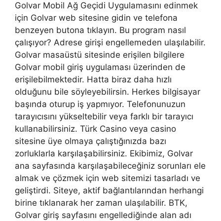
Golvar Mobil Ağ Geçidi Uygulamasını edinmek
için Golvar web sitesine gidin ve telefona
benzeyen butona tıklayın. Bu program nasıl
çalışıyor? Adrese girişi engellemeden ulaşılabilir.
Golvar masaüstü sitesinde erişilen bilgilere
Golvar mobil giriş uygulaması üzerinden de
erişilebilmektedir. Hatta biraz daha hızlı
olduğunu bile söyleyebilirsin. Herkes bilgisayar
başında oturup iş yapmıyor. Telefonunuzun
tarayıcısını yükseltebilir veya farklı bir tarayıcı
kullanabilirsiniz. Türk Casino veya casino
sitesine üye olmaya çalıştığınızda bazı
zorluklarla karşılaşabilirsiniz. Ekibimiz, Golvar
ana sayfasında karşılaşabileceğiniz sorunları ele
almak ve çözmek için web sitemizi tasarladı ve
geliştirdi. Siteye, aktif bağlantılarından herhangi
birine tıklanarak her zaman ulaşılabilir. BTK,
Golvar giriş sayfasını engellediğinde alan adı