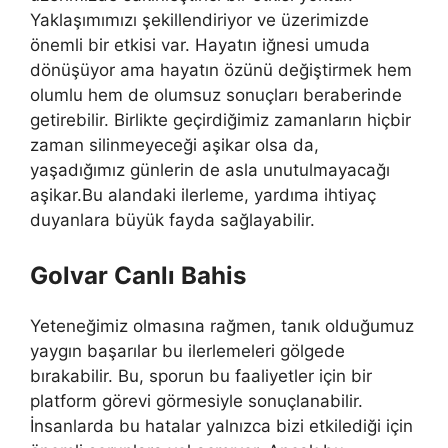
Yaklaşımımızı şekillendiriyor ve üzerimizde
önemli bir etkisi var. Hayatın iğnesi umuda
dönüşüyor ama hayatın özünü değiştirmek hem
olumlu hem de olumsuz sonuçları beraberinde
getirebilir. Birlikte geçirdiğimiz zamanların hiçbir
zaman silinmeyeceği aşikar olsa da,
yaşadığımız günlerin de asla unutulmayacağı
aşikar.Bu alandaki ilerleme, yardıma ihtiyaç
duyanlara büyük fayda sağlayabilir.
Golvar Canlı Bahis
Yeteneğimiz olmasına rağmen, tanık olduğumuz
yaygın başarılar bu ilerlemeleri gölgede
bırakabilir. Bu, sporun bu faaliyetler için bir
platform görevi görmesiyle sonuçlanabilir.
İnsanlarda bu hatalar yalnızca bizi etkilediği için