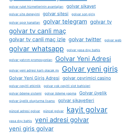
golvar sikayet
golvar rulet hizmetlerinin avantajları
golvar sitesi
golvar site deneyimi
golvar son giriş
golvar telegram
golvar tv
golvar spor kanalları
golvar tv canli maç
golvar tv canli maç izle
golvar twitter
golvar web
golvar whatsapp
golvar yasa dışı bahis
Golvar Yeni Adresi
golvar yatırım promosyonları
Golvar yeni giriş
golvar yeni adresi karlı olacak mı
Golvar Yeni Giriş Adresi
golvar çevrimiçi casino
golvar çeşitli etkinlik
golvar çok çeşitli slot bahisleri
Golvar üyelik
golvar ödeme sistemi
golvar ödeme yapma
golvar şikayetleri
golvar üyelik oluşturma lisansı
kayit golvar
güncel adresi golvar
güncel golvar
yeni adresi golvar
yasa dışı bahis
yeni giris golvar