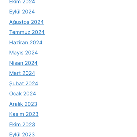
Ekim 2024
Eylül 2024
Ağustos 2024
Temmuz 2024
Haziran 2024
Mayıs 2024
Nisan 2024
Mart 2024
Şubat 2024
Ocak 2024
Aralık 2023
Kasım 2023
Ekim 2023
Eylül 2023