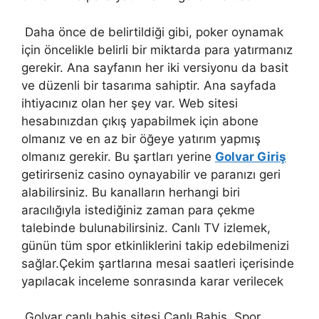
Daha önce de belirtildiği gibi, poker oynamak
için öncelikle belirli bir miktarda para yatırmanız
gerekir. Ana sayfanın her iki versiyonu da basit
ve düzenli bir tasarıma sahiptir. Ana sayfada
ihtiyacınız olan her şey var. Web sitesi
hesabınızdan çıkış yapabilmek için abone
olmanız ve en az bir öğeye yatırım yapmış
olmanız gerekir. Bu şartları yerine
Golvar Giriş
getirirseniz casino oynayabilir ve paranızı geri
alabilirsiniz. Bu kanalların herhangi biri
aracılığıyla istediğiniz zaman para çekme
talebinde bulunabilirsiniz. Canlı TV izlemek,
günün tüm spor etkinliklerini takip edebilmenizi
sağlar.Çekim şartlarına mesai saatleri içerisinde
yapılacak inceleme sonrasında karar verilecek
Golvar canlı bahis sitesi Canlı Bahis, Spor,