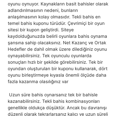
oyunu oynuyor. Kaynakların basit bahisler olarak
adlandırılmasının nedeni, bunların
anlaşılmasının kolay olmasıdır. Tekli bahis en
temel bahis kuponu türüdür. Çevrimiçi bir oyun
sitesi bir kupon geliştirdi. Siteye
kaydolduğunuzda belirli oyunlara bahis oynama
şansına sahip olacaksınız. Net Kazanç ve Ortak
Hedefler de dahil olmak üzere dilediğiniz oyunu
oynayabilirsiniz. Tek oyunculu oyunlarda
sonuçları hızlı bir şekilde görebilirsiniz. Tek bir
oyundan oluşturulan bir kuponu kullanarak, dört
oyunu birleştirmeye kıyasla önemli ölçüde daha
fazla kazanma olasılığınız var
Uzun süre bahis oynarsanız tek bir bahisle
kazanabilirsiniz. Tekli bahis kombinasyonları
genellikle oldukça düşüktür. Ancak bu davranışı
düzenli olarak tekrarlarsanız kalıcı ve uzun süreli