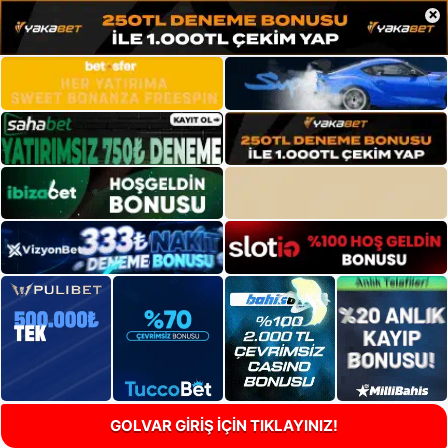
×
GOLVAR GİRİŞ İÇİN TIKLAYINIZ!