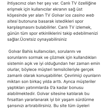
ihtiyacınız olan her şey var. Canlı TV özelliğine
erişmek için kullanıcılar ekranın sağ üst
köşesinde yer alan TV
Golvar i̇os casino web
sitesi
butonuna basarak istedikleri spor
karşılaşmasını bulabilirler. Canlı TV izlemek,
günün tüm spor etkinliklerini takip edebilmenizi
sağlar.Ücretsiz oynayabilirsiniz
Golvar Bahis kullanıcıları, sorularını ve
sorunlarını sormak ve çözmek için kullandıkları
sistemin açık ve iyi olduğundan her zaman emin
olurlar, böylece müşteri temsilcileriyle gerçek
zamanlı olarak konuşabilirler. Çevrimiçi oyunların
miktarı son birkaç yılda arttı. Ayrıca müşteriler
yaptıkları yatırımlarda 0’a kadar bonusu
alabilmektedir. Golvar sitesine katılarak bu
fırsattan yararlanarak iyi bir yaşam sürdürme
şansınızı artırabilirsiniz. Bu site tüm üyeleri