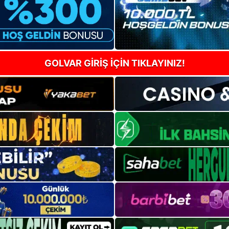
GOLVAR GİRİŞ İÇİN TIKLAYINIZ!