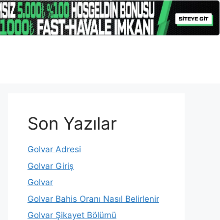
Son Yazılar
Golvar Adresi
Golvar Giriş
Golvar
Golvar Bahis Oranı Nasıl Belirlenir
Golvar Şikayet Bölümü