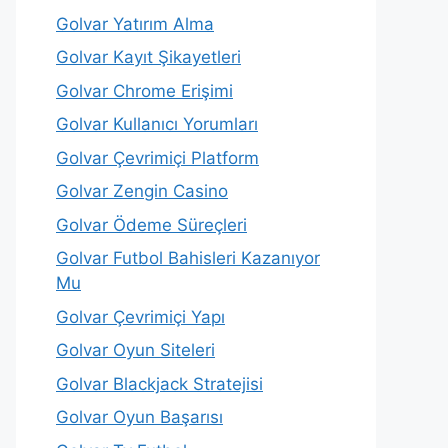
Golvar Yatırım Alma
Golvar Kayıt Şikayetleri
Golvar Chrome Erişimi
Golvar Kullanıcı Yorumları
Golvar Çevrimiçi Platform
Golvar Zengin Casino
Golvar Ödeme Süreçleri
Golvar Futbol Bahisleri Kazanıyor
Mu
Golvar Çevrimiçi Yapı
Golvar Oyun Siteleri
Golvar Blackjack Stratejisi
Golvar Oyun Başarısı