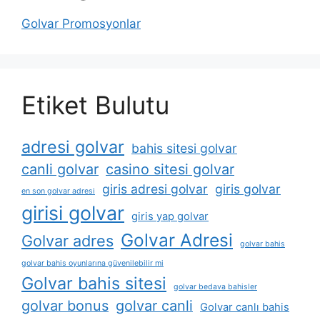
Golvar Promosyonlar
Etiket Bulutu
adresi golvar
bahis sitesi golvar
canli golvar
casino sitesi golvar
giris adresi golvar
giris golvar
en son golvar adresi
girisi golvar
giris yap golvar
Golvar Adresi
Golvar adres
golvar bahis
golvar bahis oyunlarına güvenilebilir mi
Golvar bahis sitesi
golvar bedava bahisler
golvar bonus
golvar canli
Golvar canlı bahis