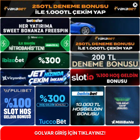
×
GOLVAR GİRİŞ İÇİN TIKLAYINIZ!