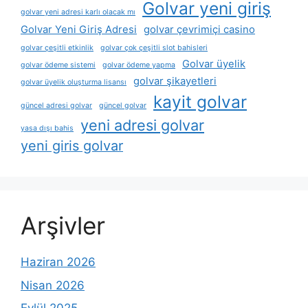
Golvar yeni giriş
golvar yeni adresi karlı olacak mı
Golvar Yeni Giriş Adresi
golvar çevrimiçi casino
golvar çeşitli etkinlik
golvar çok çeşitli slot bahisleri
Golvar üyelik
golvar ödeme sistemi
golvar ödeme yapma
golvar şikayetleri
golvar üyelik oluşturma lisansı
kayit golvar
güncel adresi golvar
güncel golvar
yeni adresi golvar
yasa dışı bahis
yeni giris golvar
Arşivler
Haziran 2026
Nisan 2026