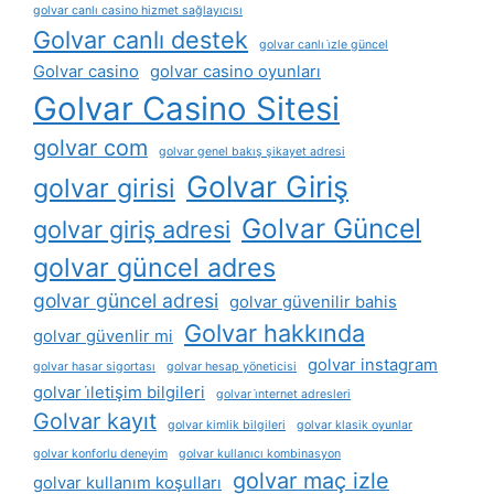
golvar canlı casino hizmet sağlayıcısı
Golvar canlı destek
golvar canlı i̇zle güncel
Golvar casino
golvar casino oyunları
Golvar Casino Sitesi
golvar com
golvar genel bakış şikayet adresi
Golvar Giriş
golvar girisi
Golvar Güncel
golvar giriş adresi
golvar güncel adres
golvar güncel adresi
golvar güvenilir bahis
Golvar hakkında
golvar güvenlir mi
golvar instagram
golvar hasar sigortası
golvar hesap yöneticisi
golvar i̇letişim bilgileri
golvar i̇nternet adresleri
Golvar kayıt
golvar kimlik bilgileri
golvar klasik oyunlar
golvar konforlu deneyim
golvar kullanıcı kombinasyon
golvar maç izle
golvar kullanım koşulları