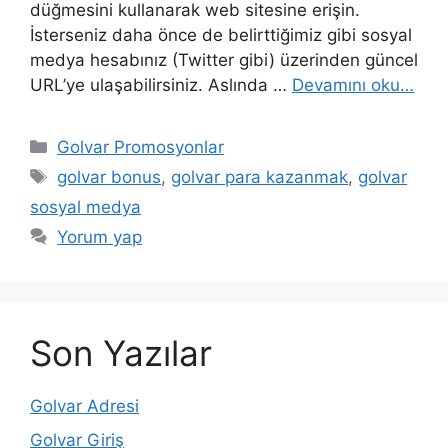
düğmesini kullanarak web sitesine erişin.
İsterseniz daha önce de belirttiğimiz gibi sosyal
medya hesabınız (Twitter gibi) üzerinden güncel
URL’ye ulaşabilirsiniz. Aslında …
Devamını oku…
Kategoriler
Golvar Promosyonlar
Etiketler
golvar bonus
,
golvar para kazanmak
,
golvar
sosyal medya
Yorum yap
Son Yazılar
Golvar Adresi
Golvar Giriş