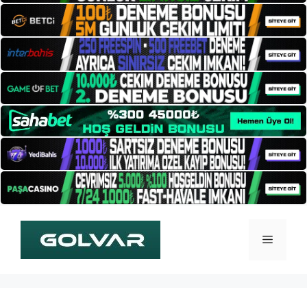
İçeriğe
atla
Menü