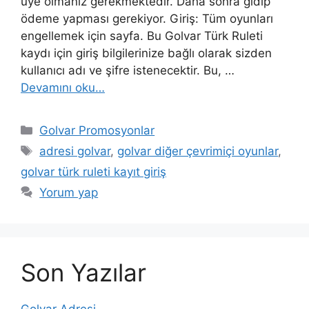
üye olmanız gerekmektedir. Daha sonra gidip
ödeme yapması gerekiyor. Giriş: Tüm oyunları
engellemek için sayfa. Bu Golvar Türk Ruleti
kaydı için giriş bilgilerinize bağlı olarak sizden
kullanıcı adı ve şifre istenecektir. Bu, …
Devamını oku…
Kategoriler
Golvar Promosyonlar
Etiketler
adresi golvar
,
golvar diğer çevrimiçi oyunlar
,
golvar türk ruleti kayıt giriş
Yorum yap
Son Yazılar