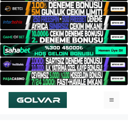
İçeriğe
atla
Menü