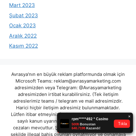
Mart 2023
Şubat 2023
Ocak 2023
Aralık 2022
Kasım 2022
Avrasya'nın en büyük reklam platformunda olmak için
Microsoft Teams:
reklam@avrasyamarketing.com
adresimizden veya Telegram: @Avrasyamarketing
adresimizden irtibat kurabilirsiniz. (Tek iletişim
adreslerimiz teams / telegram ve mail adresimizdir.
Harici hiçbir iletişim adresimiz bulunmamaktadır.
Lütfen itibar etmeyiniz.) Türkiye yasalarına göre 7258
sayılı kanun uyarınca yasa dışı bahis oynamanın
cezaları mevcuttur. Şu an bulunduğunuz site hiç bir
şekilde illegal bahis oyunları oynatmıyor ve oynamaya