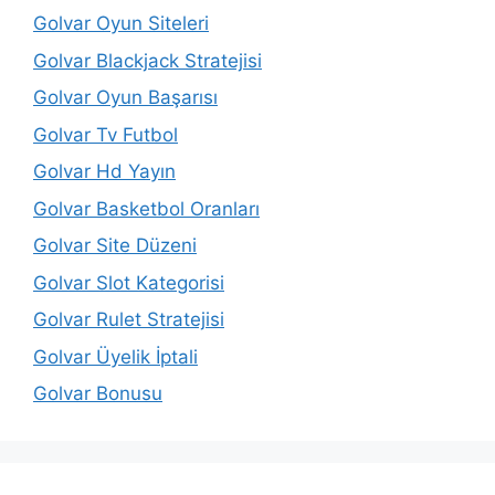
Golvar Oyun Siteleri
Golvar Blackjack Stratejisi
Golvar Oyun Başarısı
Golvar Tv Futbol
Golvar Hd Yayın
Golvar Basketbol Oranları
Golvar Site Düzeni
Golvar Slot Kategorisi
Golvar Rulet Stratejisi
Golvar Üyelik İptali
Golvar Bonusu