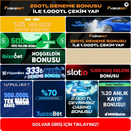
×
GOLVAR GİRİŞ İÇİN TIKLAYINIZ!