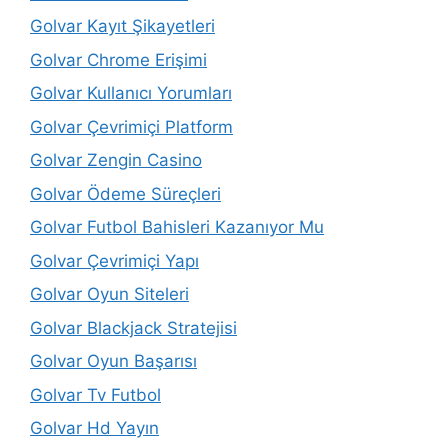
Golvar Kayıt Şikayetleri
Golvar Chrome Erişimi
Golvar Kullanıcı Yorumları
Golvar Çevrimiçi Platform
Golvar Zengin Casino
Golvar Ödeme Süreçleri
Golvar Futbol Bahisleri Kazanıyor Mu
Golvar Çevrimiçi Yapı
Golvar Oyun Siteleri
Golvar Blackjack Stratejisi
Golvar Oyun Başarısı
Golvar Tv Futbol
Golvar Hd Yayın