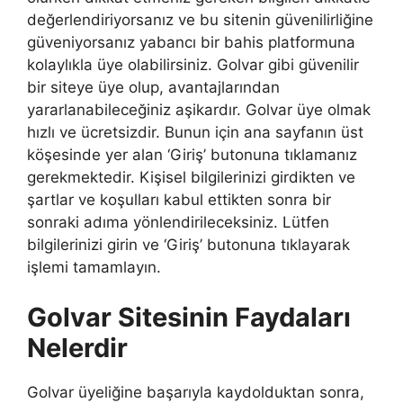
değerlendiriyorsanız ve bu sitenin güvenilirliğine
güveniyorsanız yabancı bir bahis platformuna
kolaylıkla üye olabilirsiniz. Golvar gibi güvenilir
bir siteye üye olup, avantajlarından
yararlanabileceğiniz aşikardır. Golvar üye olmak
hızlı ve ücretsizdir. Bunun için ana sayfanın üst
köşesinde yer alan ‘Giriş’ butonuna tıklamanız
gerekmektedir. Kişisel bilgilerinizi girdikten ve
şartlar ve koşulları kabul ettikten sonra bir
sonraki adıma yönlendirileceksiniz. Lütfen
bilgilerinizi girin ve ‘Giriş’ butonuna tıklayarak
işlemi tamamlayın.
Golvar Sitesinin Faydaları
Nelerdir
Golvar üyeliğine başarıyla kaydolduktan sonra,