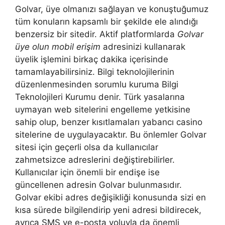
Golvar, üye olmanızı sağlayan ve konuştuğumuz
tüm konuların kapsamlı bir şekilde ele alındığı
benzersiz bir sitedir. Aktif platformlarda
Golvar
üye olun mobil erişim
adresinizi kullanarak
üyelik işlemini birkaç dakika içerisinde
tamamlayabilirsiniz. Bilgi teknolojilerinin
düzenlenmesinden sorumlu kuruma Bilgi
Teknolojileri Kurumu denir. Türk yasalarına
uymayan web sitelerini engelleme yetkisine
sahip olup, benzer kısıtlamaları yabancı casino
sitelerine de uygulayacaktır. Bu önlemler Golvar
sitesi için geçerli olsa da kullanıcılar
zahmetsizce adreslerini değiştirebilirler.
Kullanıcılar için önemli bir endişe ise
güncellenen adresin Golvar bulunmasıdır.
Golvar ekibi adres değişikliği konusunda sizi en
kısa sürede bilgilendirip yeni adresi bildirecek,
ayrıca SMS ve e-posta yoluyla da önemli