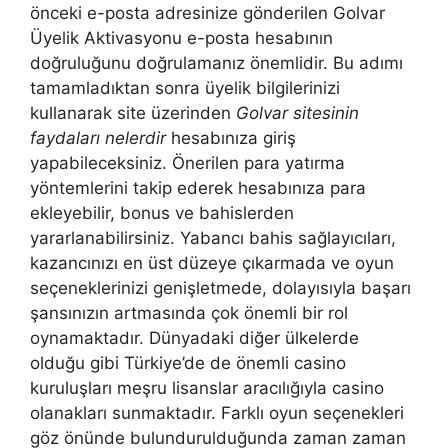
önceki e-posta adresinize gönderilen Golvar
Üyelik Aktivasyonu e-posta hesabının
doğruluğunu doğrulamanız önemlidir. Bu adımı
tamamladıktan sonra üyelik bilgilerinizi
kullanarak site üzerinden
Golvar sitesinin
faydaları nelerdir
hesabınıza giriş
yapabileceksiniz. Önerilen para yatırma
yöntemlerini takip ederek hesabınıza para
ekleyebilir, bonus ve bahislerden
yararlanabilirsiniz. Yabancı bahis sağlayıcıları,
kazancınızı en üst düzeye çıkarmada ve oyun
seçeneklerinizi genişletmede, dolayısıyla başarı
şansınızın artmasında çok önemli bir rol
oynamaktadır. Dünyadaki diğer ülkelerde
olduğu gibi Türkiye’de de önemli casino
kuruluşları meşru lisanslar aracılığıyla casino
olanakları sunmaktadır. Farklı oyun seçenekleri
göz önünde bulundurulduğunda zaman zaman