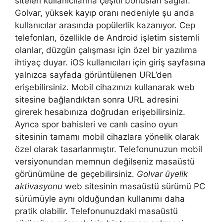
siteleri kullanıcılarına çeşitli bonusları sağlar.
Golvar, yüksek kayıp oranı nedeniyle şu anda
kullanıcılar arasında popülerlik kazanıyor. Cep
telefonları, özellikle de Android işletim sistemli
olanlar, düzgün çalışması için özel bir yazılıma
ihtiyaç duyar. iOS kullanıcıları için giriş sayfasına
yalnızca sayfada görüntülenen URL’den
erişebilirsiniz. Mobil cihazınızı kullanarak web
sitesine bağlandıktan sonra URL adresini
girerek hesabınıza doğrudan erişebilirsiniz.
Ayrıca spor bahisleri ve canlı casino oyun
sitesinin tamamı mobil cihazlara yönelik olarak
özel olarak tasarlanmıştır. Telefonunuzun mobil
versiyonundan memnun değilseniz masaüstü
görünümüne de geçebilirsiniz.
Golvar üyelik
aktivasyonu
web sitesinin masaüstü sürümü PC
sürümüyle aynı olduğundan kullanımı daha
pratik olabilir. Telefonunuzdaki masaüstü