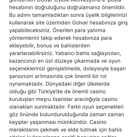
hesabının doğruluğunu doğrulamanız önemlidir.
Bu adımı tamamladıktan sonra üyelik bilgilerinizi
kullanarak site üzerinden Golvar hesabınıza giriş
yapabileceksiniz. Önerilen para yatırma
yöntemlerini takip ederek hesabınıza para
ekleyebilir, bonus ve bahislerden
yararlanabilirsiniz. Yabancı bahis sağlayıcıları,
kazancınızı en üst düzeye çıkarmada ve oyun
seçeneklerinizi genişletmede, dolayısıyla başarı
şansınızın artmasında çok önemli bir rol
oynamaktadır. Dünyadaki diğer ülkelerde
olduğu gibi Türkiye’de de önemli casino
kuruluşları meşru lisanslar aracılığıyla casino
olanakları sunmaktadır. Farklı oyun seçenekleri
göz önünde bulundurulduğunda zaman zaman
kayıplar yaşanması mümkündür. Casino
meraklılarını çekmek ve elde tutmak için bahis