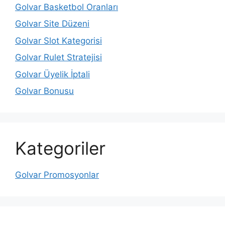
Golvar Basketbol Oranları
Golvar Site Düzeni
Golvar Slot Kategorisi
Golvar Rulet Stratejisi
Golvar Üyelik İptali
Golvar Bonusu
Kategoriler
Golvar Promosyonlar