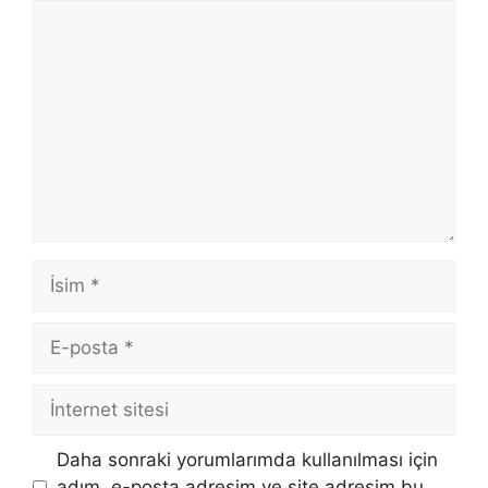
Yorum
İsim
E-
posta
İnternet
sitesi
Daha sonraki yorumlarımda kullanılması için
adım, e-posta adresim ve site adresim bu