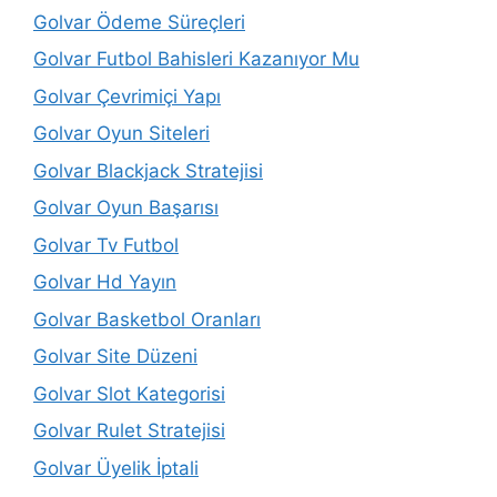
Golvar Ödeme Süreçleri
Golvar Futbol Bahisleri Kazanıyor Mu
Golvar Çevrimiçi Yapı
Golvar Oyun Siteleri
Golvar Blackjack Stratejisi
Golvar Oyun Başarısı
Golvar Tv Futbol
Golvar Hd Yayın
Golvar Basketbol Oranları
Golvar Site Düzeni
Golvar Slot Kategorisi
Golvar Rulet Stratejisi
Golvar Üyelik İptali