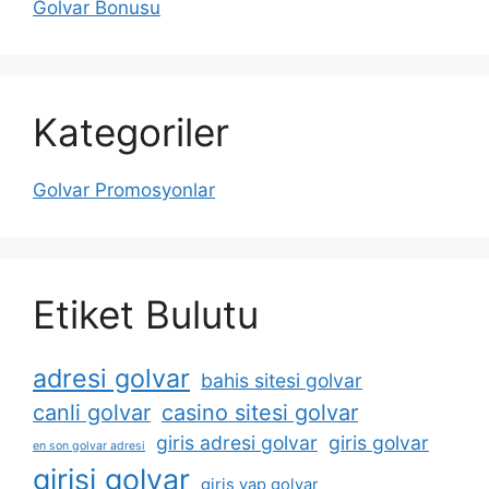
Golvar Bonusu
Kategoriler
Golvar Promosyonlar
Etiket Bulutu
adresi golvar
bahis sitesi golvar
canli golvar
casino sitesi golvar
giris adresi golvar
giris golvar
en son golvar adresi
girisi golvar
giris yap golvar