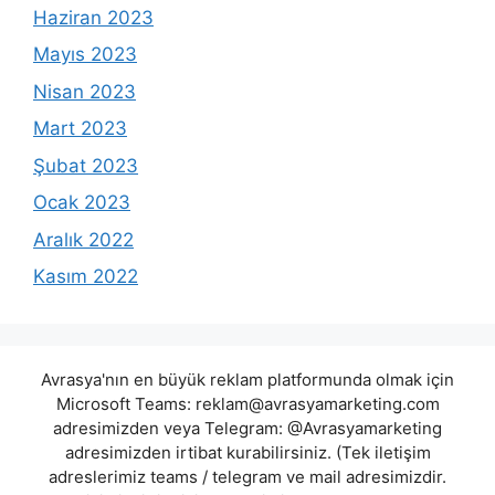
Haziran 2023
Mayıs 2023
Nisan 2023
Mart 2023
Şubat 2023
Ocak 2023
Aralık 2022
Kasım 2022
Avrasya'nın en büyük reklam platformunda olmak için
Microsoft Teams:
reklam@avrasyamarketing.com
adresimizden veya Telegram: @Avrasyamarketing
adresimizden irtibat kurabilirsiniz. (Tek iletişim
adreslerimiz teams / telegram ve mail adresimizdir.