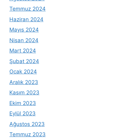
Temmuz 2024
Haziran 2024
Mayıs 2024
Nisan 2024
Mart 2024
Şubat 2024
Ocak 2024
Aralık 2023
Kasım 2023
Ekim 2023
Eylül 2023
Ağustos 2023
Temmuz 2023