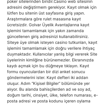
poker sitelerinden biridir.Casino web sitesinin
adresini değiştirmem gerekiyor. Kayıt olmak için
lütfen bu sitenin üst sayfasına giriş yapın.
Araştırmalara göre rulet masasına kayıt
ücretsizdir. Golvar Üyelik Avantajlarına kayıt
işlemini tamamlamak için yakın zamanda
güncellenen giriş adresinizi kullanabilirsiniz.
Siteye üye olmak isteyen casino tutkunları, kayıt
işlemini tamamlamak için doğru verilere ihtiyaç
duymaktadır. Kullanıcılar yanlış bilgi vererek Site
üyelerinin kimliğine bürünemezler. Ekranınızda
kaydı açmak için bu düğmeye tıklayın. Kayıt
formu oyunculardan bir dizi anket sonucu
göndermelerini ister. Kayıt defteri iki addan
oluşur. Adım “Kişisel Bilgiler” bölümünde yer
alıyor. Bu alanda bahisçilerden ad ve soy ad,
doğum tarihi, cinsiyet, ülke, telefon numarası, e-
posta adresi ve posta kodunu içeren oylama