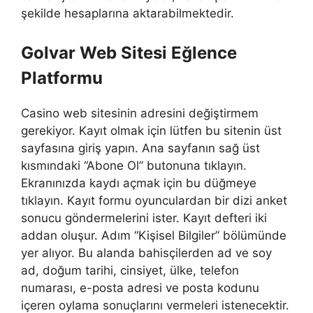
şekilde hesaplarına aktarabilmektedir.
Golvar Web Sitesi Eğlence
Platformu
Casino web sitesinin adresini değiştirmem
gerekiyor. Kayıt olmak için lütfen bu sitenin üst
sayfasına giriş yapın. Ana sayfanın sağ üst
kısmındaki “Abone Ol” butonuna tıklayın.
Ekranınızda kaydı açmak için bu düğmeye
tıklayın. Kayıt formu oyunculardan bir dizi anket
sonucu göndermelerini ister. Kayıt defteri iki
addan oluşur. Adım “Kişisel Bilgiler” bölümünde
yer alıyor. Bu alanda bahisçilerden ad ve soy
ad, doğum tarihi, cinsiyet, ülke, telefon
numarası, e-posta adresi ve posta kodunu
içeren oylama sonuçlarını vermeleri istenecektir.