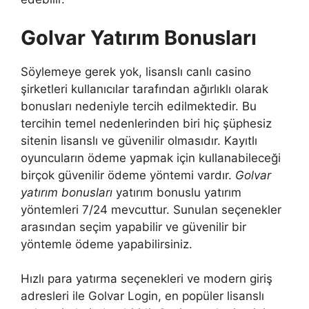
Golvar Yatırım Bonusları
Söylemeye gerek yok, lisanslı canlı casino
şirketleri kullanıcılar tarafından ağırlıklı olarak
bonusları nedeniyle tercih edilmektedir. Bu
tercihin temel nedenlerinden biri hiç şüphesiz
sitenin lisanslı ve güvenilir olmasıdır. Kayıtlı
oyuncuların ödeme yapmak için kullanabileceği
birçok güvenilir ödeme yöntemi vardır.
Golvar
yatırım bonusları
yatırım bonuslu yatırım
yöntemleri 7/24 mevcuttur. Sunulan seçenekler
arasından seçim yapabilir ve güvenilir bir
yöntemle ödeme yapabilirsiniz.
Hızlı para yatırma seçenekleri ve modern giriş
adresleri ile Golvar Login, en popüler lisanslı