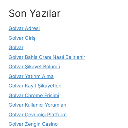
Son Yazılar
Golvar Adresi
Golvar Giriş
Golvar
Golvar Bahis Oranı Nasıl Belirlenir
Golvar Şikayet Bölümü
Golvar Yatırım Alma
Golvar Kayıt Şikayetleri
Golvar Chrome Erişimi
Golvar Kullanıcı Yorumları
Golvar Çevrimiçi Platform
Golvar Zengin Casino