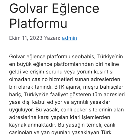
Golvar Eğlence
Platformu
Ekim 11, 2023
Yazarı:
admin
Golvar eğlence platformu seobahis, Türkiye’nin
en büyük eğlence platformlarından biri haline
geldi ve erişim sorunu veya yorum kesintisi
olmadan casino hizmetleri sunan adreslerden
biri olarak tanındı. BTK ajansı, meşru bahisçiler
hariç, Türkiye’de faaliyet gösteren tüm adresleri
yasa dışı kabul ediyor ve ayrıntılı yasaklar
uyguluyor. Bu yasak, canlı poker sitelerinin alan
adreslerine karşı yapılan idari işlemlerden
kaynaklanmaktadır. Bu yasağın temeli, canlı
casinoları ve yan oyunları yasaklayan Türk