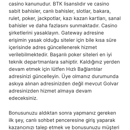
casino kanunudur. BTK lisanslıdır ve casino
sabit bahisler, canlı bahisler, slotlar, bakara,
rulet, poker, jackpotlar, kazı kazan kartları, sanal
bahisler ve daha fazlasını sunmaktadır. Casino
şirketlerini yasaklayın. Gateway adresine
erişimin yasak olduğu siteler için bile kısa süre
içerisinde adres güncellenerek hizmet
verilebilmektedir. Başarılı poker siteleri en iyi
teknik departmanlara sahiptir. Kaldığınız yerden
devam etmek için lütfen Hızlı Bağlantılar
adresinizi güncelleyin. Üye olmanız durumunda
askıya alınan adresinizden değil mevcut Golvar
adresinizden hizmet almaya devam
edeceksiniz.
Bonusunuzu aldıktan sonra yapmanız gereken
ilk şey, canlı sohbet penceresine giriş yaparak
kazancınızı talep etmek ve bonusunuzu müşteri