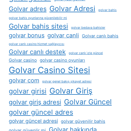
Golvar Adresi
Golvar adres
golvar bahis
golvar bahis oyunlarına güvenilebilir mi
Golvar bahis sitesi
golvar bedava bahisler
golvar bonus
golvar canli
Golvar canlı bahis
golvar canlı casino hizmet sağlayıcısı
Golvar canlı destek
golvar canlı i̇zle güncel
Golvar casino
golvar casino oyunları
Golvar Casino Sitesi
golvar com
golvar genel bakış şikayet adresi
Golvar Giriş
golvar girisi
Golvar Güncel
golvar giriş adresi
golvar güncel adres
golvar güncel adresi
golvar güvenilir bahis
Golvar hakkında
golvar güvenlir mi