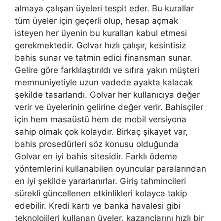
almaya çalışan üyeleri tespit eder. Bu kurallar
tüm üyeler için geçerli olup, hesap açmak
isteyen her üyenin bu kuralları kabul etmesi
gerekmektedir. Golvar hızlı çalışır, kesintisiz
bahis sunar ve tatmin edici finansman sunar.
Gelire göre farklılaştırıldı ve sıfıra yakın müşteri
memnuniyetiyle uzun vadede ayakta kalacak
şekilde tasarlandı. Golvar her kullanıcıya değer
verir ve üyelerinin gelirine değer verir. Bahisçiler
için hem masaüstü hem de mobil versiyona
sahip olmak çok kolaydır. Birkaç şikayet var,
bahis prosedürleri söz konusu olduğunda
Golvar en iyi bahis sitesidir. Farklı ödeme
yöntemlerini kullanabilen oyuncular paralarından
en iyi şekilde yararlanırlar. Giriş tahmincileri
sürekli güncellenen etkinlikleri kolayca takip
edebilir. Kredi kartı ve banka havalesi gibi
teknolojileri kullanan üyeler, kazançlarını hızlı bir