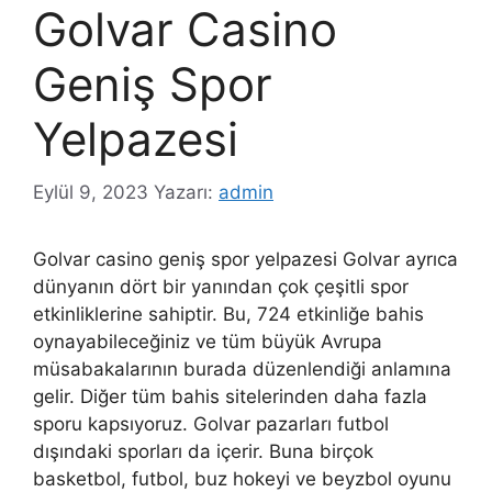
Golvar Casino
Geniş Spor
Yelpazesi
Eylül 9, 2023
Yazarı:
admin
Golvar casino geniş spor yelpazesi Golvar ayrıca
dünyanın dört bir yanından çok çeşitli spor
etkinliklerine sahiptir. Bu, 724 etkinliğe bahis
oynayabileceğiniz ve tüm büyük Avrupa
müsabakalarının burada düzenlendiği anlamına
gelir. Diğer tüm bahis sitelerinden daha fazla
sporu kapsıyoruz. Golvar pazarları futbol
dışındaki sporları da içerir. Buna birçok
basketbol, ​​futbol, ​​buz hokeyi ve beyzbol oyunu