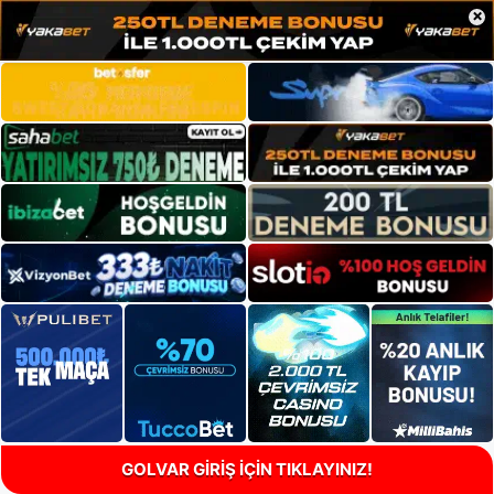
×
GOLVAR GİRİŞ İÇİN TIKLAYINIZ!