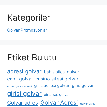
Kategoriler
Golvar Promosyonlar
Etiket Bulutu
adresi golvar
bahis sitesi golvar
canli golvar
casino sitesi golvar
giris adresi golvar
giris golvar
en son golvar adresi
girisi golvar
giris yap golvar
Golvar Adresi
Golvar adres
golvar bahis