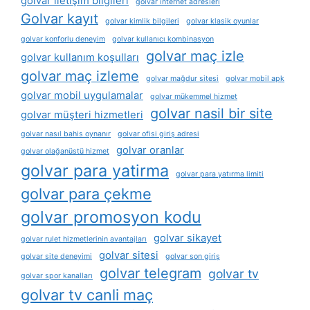
golvar i̇letişim bilgileri
golvar i̇nternet adresleri
Golvar kayıt
golvar kimlik bilgileri
golvar klasik oyunlar
golvar konforlu deneyim
golvar kullanıcı kombinasyon
golvar maç izle
golvar kullanım koşulları
golvar maç izleme
golvar mağdur sitesi
golvar mobil apk
golvar mobil uygulamalar
golvar mükemmel hizmet
golvar nasil bir site
golvar müşteri hizmetleri
golvar nasıl bahis oynanır
golvar ofisi giriş adresi
golvar oranlar
golvar olağanüstü hizmet
golvar para yatirma
golvar para yatırma limiti
golvar para çekme
golvar promosyon kodu
golvar sikayet
golvar rulet hizmetlerinin avantajları
golvar sitesi
golvar site deneyimi
golvar son giriş
golvar telegram
golvar tv
golvar spor kanalları
golvar tv canli maç