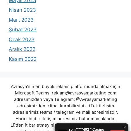
Mayıs 2023
Nisan 2023
Mart 2023
Şubat 2023
Ocak 2023
Aralık 2022
Kasım 2022
Avrasya'nın en büyük reklam platformunda olmak için
Microsoft Teams:
reklam@avrasyamarketing.com
adresimizden veya Telegram: @Avrasyamarketing
adresimizden irtibat kurabilirsiniz. (Tek iletişim
adreslerimiz teams / telegram ve mail adresimizdir.
Harici hiçbir iletişim adresimiz bulunmamaktadır.
Lütfen itibar etmeyiniz.) Türkiye yasalarına göre 7258