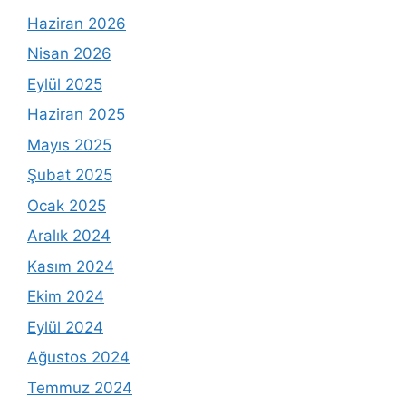
Haziran 2026
Nisan 2026
Eylül 2025
Haziran 2025
Mayıs 2025
Şubat 2025
Ocak 2025
Aralık 2024
Kasım 2024
Ekim 2024
Eylül 2024
Ağustos 2024
Temmuz 2024