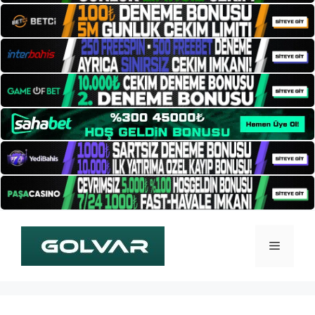
İçeriğe
atla
Menü