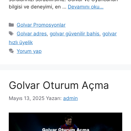
bilgisi ve deneyimi, en …
Devamını oku…
Kategoriler
Golvar Promosyonlar
Etiketler
Golvar adres
,
golvar güvenilir bahis
,
golvar
hızlı üyelik
Yorum yap
Golvar Oturum Açma
Mayıs 13, 2025
Yazarı:
admin