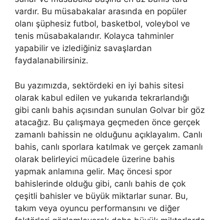
vardır. Bu müsabakalar arasında en popüler
olanı şüphesiz futbol, basketbol, voleybol ve
tenis müsabakalarıdır. Kolayca tahminler
yapabilir ve izlediğiniz savaşlardan
faydalanabilirsiniz.
Bu yazımızda, sektördeki en iyi bahis sitesi
olarak kabul edilen ve yukarıda tekrarlandığı
gibi canlı bahis açısından sunulan Golvar bir göz
atacağız. Bu çalışmaya geçmeden önce gerçek
zamanlı bahissin ne olduğunu açıklayalım. Canlı
bahis, canlı sporlara katılmak ve gerçek zamanlı
olarak belirleyici mücadele üzerine bahis
yapmak anlamına gelir. Maç öncesi spor
bahislerinde olduğu gibi, canlı bahis de çok
çeşitli bahisler ve büyük miktarlar sunar. Bu,
takım veya oyuncu performansını ve diğer