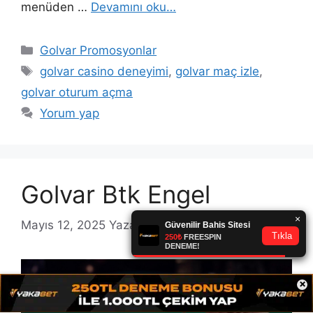
menüden …
Devamını oku…
Kategoriler
Golvar Promosyonlar
Etiketler
golvar casino deneyimi
,
golvar maç izle
,
golvar oturum açma
Yorum yap
Golvar Btk Engel
Mayıs 12, 2025
Yazarı:
admin
×