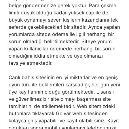
belge göndermenize gerek yoktur. Para çekme
limiti düşük olduğu kadar yüksek cap ile de
büyük oynamayı seven kişilerin kazançlarını tek
seferde çekebilecekleri bir sitedir. Ayrıca yapılan
yorumlarda sitede ödeme ile ilgili herhangi bir
sorun olmadığı belirtilmektedir. Siteye yorum
yapan kullanıcılar ödemede herhangi bir sorun
olmadığını iddia etmekte ve üye olmanızı
tavsiye etmektedir.
Canlı bahis sitesinin en iyi miktarlar ve en geniş
oyun türü ile beklentileri karşıladığı, her gün yeni
üye kayıtlarının olduğu görülmektedir. Lisanslı
ve güvenilmez bir site olmayı başarması site
tercihlerini de etkilemektedir. Web sitemizdeki
butonlara tıklayarak Golvar web sitesinden
kolayca giriş yapabilir ve kayıt olabilirsiniz. Kayıt
olduktan sonra mobil uygulamayı telefonunuza