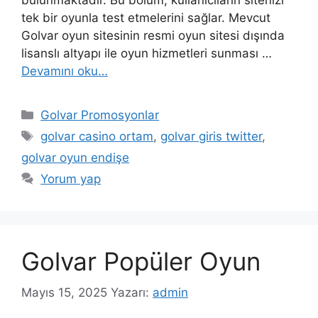
tek bir oyunla test etmelerini sağlar. Mevcut
Golvar oyun sitesinin resmi oyun sitesi dışında
lisanslı altyapı ile oyun hizmetleri sunması …
Devamını oku…
Kategoriler
Golvar Promosyonlar
Etiketler
golvar casino ortam
,
golvar giris twitter
,
golvar oyun endişe
Yorum yap
Golvar Popüler Oyun
Mayıs 15, 2025
Yazarı:
admin