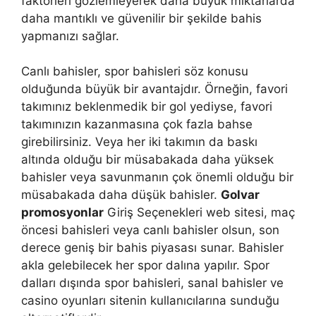
faktörleri gözlemleyerek daha büyük miktarlarda
daha mantıklı ve güvenilir bir şekilde bahis
yapmanızı sağlar.
Canlı bahisler, spor bahisleri söz konusu
olduğunda büyük bir avantajdır. Örneğin, favori
takımınız beklenmedik bir gol yediyse, favori
takımınızın kazanmasına çok fazla bahse
girebilirsiniz. Veya her iki takımın da baskı
altında olduğu bir müsabakada daha yüksek
bahisler veya savunmanın çok önemli olduğu bir
müsabakada daha düşük bahisler.
Golvar
promosyonlar
Giriş Seçenekleri web sitesi, maç
öncesi bahisleri veya canlı bahisler olsun, son
derece geniş bir bahis piyasası sunar. Bahisler
akla gelebilecek her spor dalına yapılır. Spor
dalları dışında spor bahisleri, sanal bahisler ve
casino oyunları sitenin kullanıcılarına sunduğu