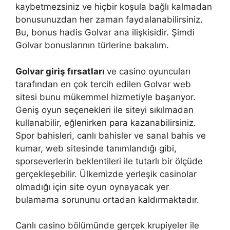
kaybetmezsiniz ve hiçbir koşula bağlı kalmadan
bonusunuzdan her zaman faydalanabilirsiniz.
Bu, bonus hadis Golvar ana ilişkisidir. Şimdi
Golvar bonuslarının türlerine bakalım.
Golvar giriş fırsatları
ve casino oyuncuları
tarafından en çok tercih edilen Golvar web
sitesi bunu mükemmel hizmetiyle başarıyor.
Geniş oyun seçenekleri ile siteyi sıkılmadan
kullanabilir, eğlenirken para kazanabilirsiniz.
Spor bahisleri, canlı bahisler ve sanal bahis ve
kumar, web sitesinde tanımlandığı gibi,
sporseverlerin beklentileri ile tutarlı bir ölçüde
gerçekleşebilir. Ülkemizde yerleşik casinolar
olmadığı için site oyun oynayacak yer
bulamama sorununu ortadan kaldırmaktadır.
Canlı casino bölümünde gerçek krupiyeler ile