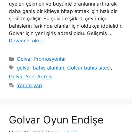
üyeleri çekmek ve büyüme oranlarını artırarak
daha geniş bir kitleye hitap etmek için hızlı bir
şekilde çalışır. Bu şekilde şirket, çevrimiçi
bahislerin farkında olanlar için oldukça iddialıdır.
Golvar için yeni giriş adresi oldu. Gelişmiş …
Devamını oku…
Kategoriler
Golvar Promosyonlar
Etiketler
golvar bahis alanları
,
Golvar bahis sitesi
,
Golvar Yeni Adresi
Yorum yap
Golvar Oyun Endişe