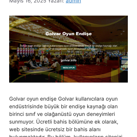
Mayıs 16, 2025
Yazarı:
admin
Golvar oyun endişe Golvar kullanıcılara oyun
endüstrisinde büyük bir endişe kaynağı olan
birinci sınıf ve olağanüstü oyun deneyimleri
sunmuyor. Ücretli bahis bölümüne ek olarak,
web sitesinde ücretsiz bir bahis alanı
bulunmaktadır. Bu bölüm, kullanıcıların sitenizi