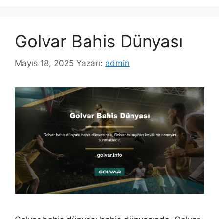
Golvar Bahis Dünyası
Mayıs 18, 2025
Yazarı:
admin